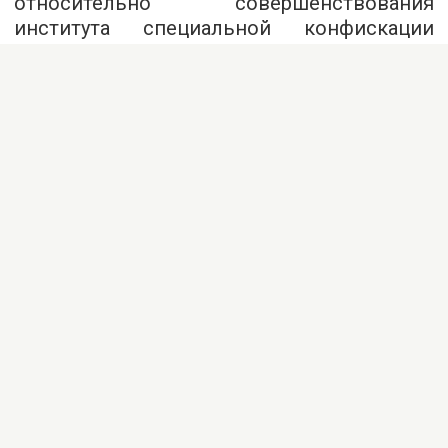
относительно совершенствования
института специальной конфискации
с целью устранения коррупционных
рисков при ее применении», пишет
пресс-
служба
парламента.