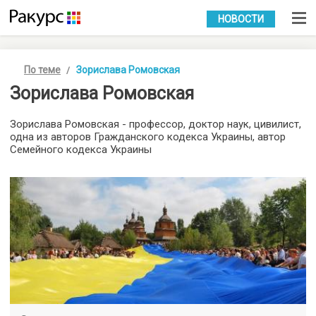
УКР
РУС
НОВОСТИ
По теме
Зорислава Ромовская
Зорислава Ромовская
Зорислава Ромовская - профессор, доктор наук, цивилист,
одна из авторов Гражданского кодекса Украины, автор
Семейного кодекса Украины