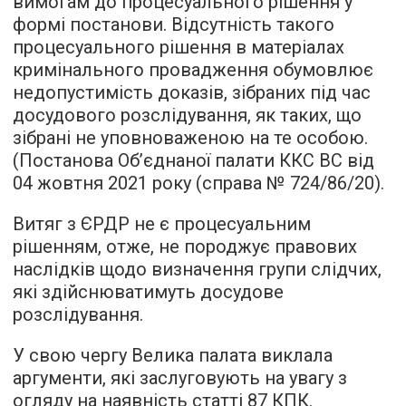
вимогам до процесуального рішення у
формі постанови. Відсутність такого
процесуального рішення в матеріалах
кримінального провадження обумовлює
недопустимість доказів, зібраних під час
досудового розслідування, як таких, що
зібрані не уповноваженою на те особою.
(Постанова Об’єднаної палати ККС ВС від
04 жовтня 2021 року (справа № 724/86/20).
Витяг з ЄРДР не є процесуальним
рішенням, отже, не породжує правових
наслідків щодо визначення групи слідчих,
які здійснюватимуть досудове
розслідування.
У свою чергу Велика палата виклала
аргументи, які заслуговують на увагу з
огляду на наявність статті 87 КПК.