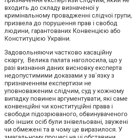
призначення експертизи слідчим, який не
входить до складу визначеної у
кримінальному провадженні слідчої групи,
призвела до порушення прав і свобод
людини, гарантованих Конвенцією або
Конституцією України.
Задовольняючи частково касаційну
скаргу, Велика палата наголосила, що у
разі визнання даних висновку експерта
недопустимими доказами у зв`язку з
призначенням експертизи не
уповноваженим слідчим, суд у кожному
випадку повинен аргументувати, які саме
конвенційні чи конституційні права і
свободи підозрюваного, обвинуваченого
або інших осіб були знівельовані, звужені
чи обмежені та в чому це виразилося. У
змагальному процесі на ці обставини