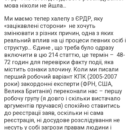
мова ніколи не йшла…
Ми маємо тепер халепу з ЄРДР, яку
«зацікавлені сторони» не хочуть
змінювати з різних причин, одна з яких
реальний вплив на ці процеси певних осіб і
структур... Єдине , що треба було одразу
включити в цю 214 статтю, це термін – 48-
72 годин для перевірки факту події, яка
містить ознаки злочину. Коли ми писали
перший робочий варіант КПК (2005-2007
роки) закордонні експерти (ФРН, США,
Велика Британія) переконали нас – першу
робочу групу (я довго і скільки вистачало
аргументів пручався) спокійно ставитись
до реєстрації заяв, оскільки ні сама
реєстрація, ні досудове розслідування не
несуть у собі загрози правам людини і