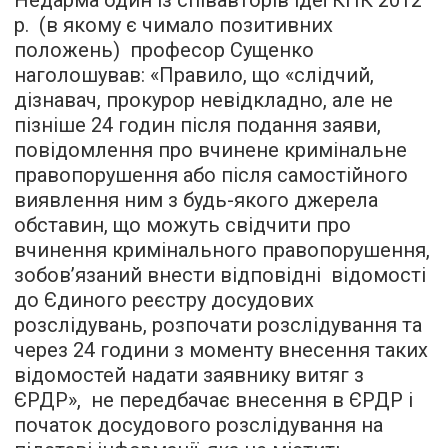
Недарма один із співавторів ідеї КПК 2012
р. (в якому є чимало позитивних
положень) професор Сущенко
наголошував: «Правило, що «слідчий,
дізнавач, прокурор невідкладно, але не
пізніше 24 годин після подання заяви,
повідомлення про вчинене кримінальне
правопорушення або після самостійного
виявлення ним з будь-якого джерела
обставин, що можуть свідчити про
вчинення кримінального правопорушення,
зобов’язаний внести відповідні відомості
до Єдиного реєстру досудових
розслідувань, розпочати розслідування та
через 24 години з моменту внесення таких
відомостей надати заявнику витяг з
ЄРДР», не передбачає внесення в ЄРДР і
початок досудового розслідування на