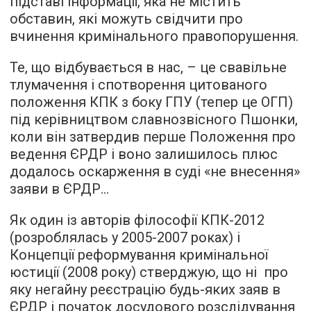
підставі інформації, яка не містить
обставин, які можуть свідчити про
вчинення кримінального правопорушення.
Те, що відбувається в нас, – це свавільне
тлумачення і спотворення цитованого
положення КПК з боку ГПУ (тепер це ОГП)
під керівництвом славнозвісного Пшонки,
коли він затвердив перше Положення про
ведення ЄРДР і воно залишилось плюс
додалось оскарження в суді «не внесення»
заяви в ЄРДР...
Як один із авторів філософії КПК-2012
(розроблялась у 2005-2007 роках) і
Концепції реформування кримінальної
юстиції (2008 року) стверджую, що ні про
яку негайну реєстрацію будь-яких заяв в
ЄРДР і початок досудового розслідування