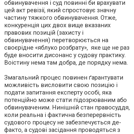
обвинувачення і суд повинні би врахувати
цей акт ревізії, який спростовує значну
частину тяжкого обвинувачення. Отже,
конкуренція цих двох вище вказаних
правових позицій (захисту і
обвинувачення) перетворюється на
своєрідне «яблуко розбрату», яке ще не раз
буде вносити дисонанс у судову практику.
Воістину нема там добра, де порядку нема.
Змагальний процес повинен ґарантувати
можливість висловити свою позицію і
подати запитання експерту особі, яка
потенційно може стати підозрюваним або
обвинуваченим. Нинішній стан правосуддя,
коли реальна і фактична безперервність
судового процесу не забезпечується де-
факто, а судові засідання проводяться з