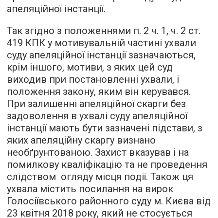
апеляційної інстанції.
Так згідно з положеннями п. 2 ч. 1, ч. 2 ст.
419 КПК у мотивувальній частині ухвали
суду апеляційної інстанції зазначаються,
крім іншого, мотиви, з яких цей суд
виходив при постановленні ухвали, і
положення закону, яким він керувався.
При залишенні апеляційної скарги без
задоволення в ухвалі суду апеляційної
інстанції мають бути зазначені підстави, з
яких апеляційну скаргу визнано
необґрунтованою. Захист вказував і на
помилкову кваліфікацію та не проведення
слідством огляду місця події. Також ця
ухвала містить посилання на вирок
Голосіївського районного суду м. Києва від
23 квітня 2018 року, який не стосується