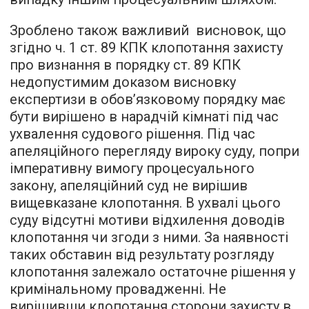
Зроблено також важливий висновок, що
згідно ч. 1 ст. 89 КПК клопотання захисту
про визнання в порядку ст. 89 КПК
недопустимим доказом висновку
експертизи в обов’язковому порядку має
бути вирішено в нарадчій кімнаті під час
ухвалення судового рішення. Під час
апеляційного перегляду вироку суду, попри
імперативну вимогу процесуального
закону, апеляційний суд не вирішив
вищевказане клопотання. В ухвалі цього
суду відсутні мотиви відхилення доводів
клопотання чи згоди з ними. За наявності
таких обставин від результату розгляду
клопотання залежало остаточне рішення у
кримінальному провадженні. Не
вирішивши клопотання сторони захисту в