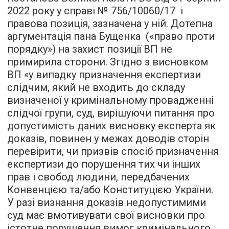
2022 року у справі № 756/10060/17 і
правова позиція, зазначена у ній. Дотепна
аргументація пана Бущенка («право проти
порядку») на захист позиції ВП не
примирила сторони. Згідно з висновком
ВП «у випадку призначення експертизи
слідчим, який не входить до складу
визначеної у кримінальному провадженні
слідчої групи, суд, вирішуючи питання про
допустимість даних висновку експерта як
доказів, повинен у межах доводів сторін
перевірити, чи призвів спосіб призначення
експертизи до порушення тих чи інших
прав і свобод людини, передбачених
Конвенцією та/або Конституцією України.
У разі визнання доказів недопустимими
суд має вмотивувати свої висновки про
істотне порушення вимог кримінального