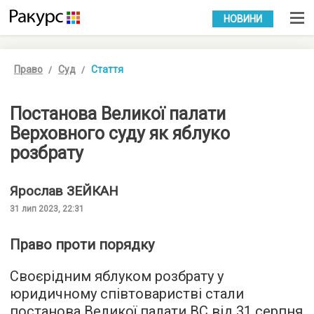
УКР
РУС
НОВИНИ
Право
Суд
Стаття
Постанова Великої палати
Верховного суду як яблуко
розбрату
Ярослав
ЗЕЙКАН
31 лип 2023, 22:31
Право проти порядку
Своєрідним яблуком розбрату у
юридичному співтоваристві стали
постанова Великої палати ВС від 31 серпня