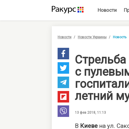
Новости
П
Новости
Новости Украины
Новость
Стрельба 
с пулевы
госпитал
летний м
13 фев 2018, 11:13
В
Киеве
на ул. Са