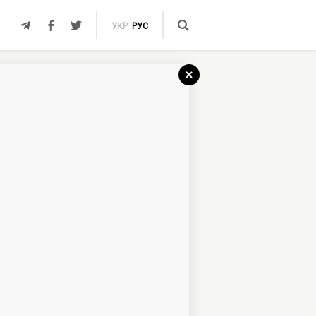
УКР
РУС