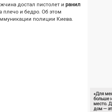
ужчина достал пистолет и
ранил
в плечо и бедро. Об этом
оммуникации полиции Киева.
«Для ме
больше н
место. 
дом — э