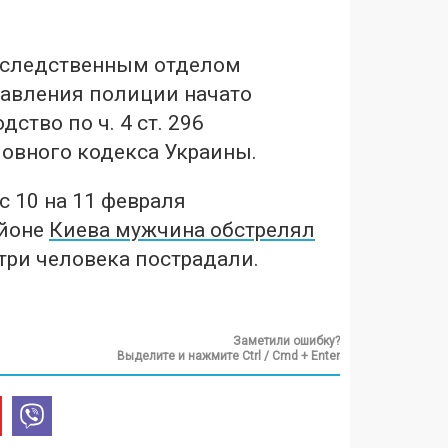
 следственным отделом
равления полиции начато
ство по ч. 4 ст. 296
ловного кодекса Украины.
с 10 на 11 февраля
айоне
Киева мужчина обстрелял
три человека пострадали.
Заметили ошибку?
Выделите и нажмите Ctrl / Cmd + Enter