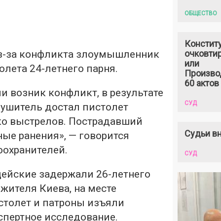
ОБЩЕСТВО
Констит
из-за конфликта злоумышленник
очковтир
или
олета 24-летнего парня.
Произво
60 актов
 возник конфликт, в результате
СУД
рушитель достал пистолет
ко выстрелов. Пострадавший
Судьи вн
ые ранения», — говорится
оохранителей.
СУД
ейские задержали 26-летнего
жителя Киева, на месте
столет и патроны изъяли
спертное исследование.