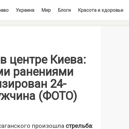
раво
Украина
Мир
Блоги
Красота и здоровье
в центре Киева:
ми ранениями
изирован 24-
ужчина (ФОТО)
ксаганского произошла
стрельба
: