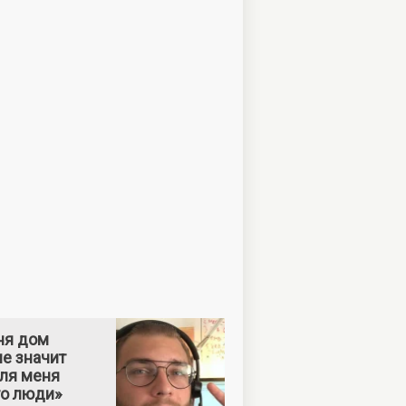
ня дом
е значит
Для меня
то люди»