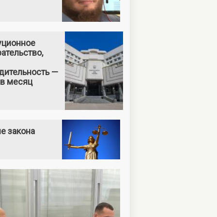
уционное
ательство,
дительность —
 в месяц
е закона