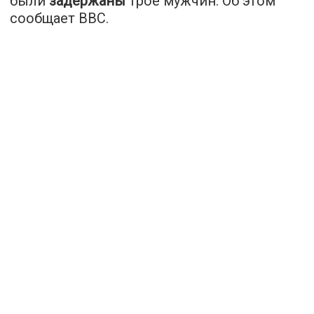
были
задержаны
трое мужчин. Об этом
сообщает
ВВС
.