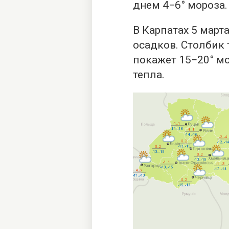
днем ​​4−6° мороза.
В Карпатах 5 март
осадков. Столбик 
покажет 15−20° мор
тепла.