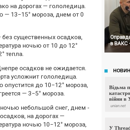
ако на дорогах — гололедица.
— 13−15° мороза, днем ​​от 0
— без существенных осадков,
Оправда
в ВАКС 
ратура ночью от 10 до 12°
2° тепла.
непре осадков не ожидается.
рта усложнит гололедица.
 опустится до 10−12° мороза,
греется — 3−5° мороза.
ночью небольшой снег, днем ​​-
осадков, на дорогах —
ратура ночью 10−12° мороза,