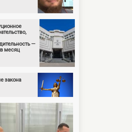
уционное
ательство,
дительность —
 в месяц
е закона