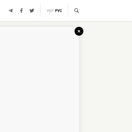
УКР
РУС