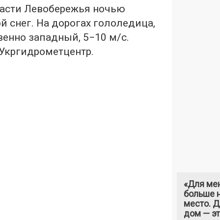
части Левобережья ночью
 снег. На дорогах гололедица,
енно западный, 5−10 м/с.
 Укргидрометцентр.
«Для ме
больше н
место. 
дом — э