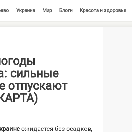
раво
Украина
Мир
Блоги
Красота и здоровье
погоды
а: сильные
е отпускают
(КАРТА)
Украине
ожидается без осадков,