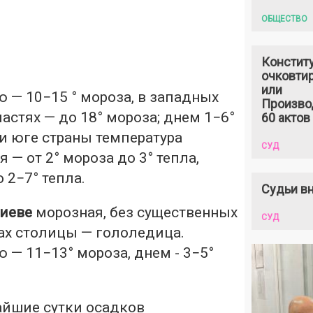
ОБЩЕСТВО
Констит
очковтир
или
 — 10−15 ° мороза, в западных
Произво
астях — до 18° мороза; днем 1−6°
60 актов
 и юге страны температура
СУД
 — от 2° мороза до 3° тепла,
 2−7° тепла.
Судьи вн
Киеве
морозная, без существенных
СУД
ах столицы — гололедица.
— 11−13° мороза, днем ​​- 3−5°
айшие сутки осадков