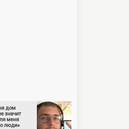
ня дом
е значит
Для меня
то люди»