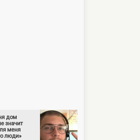
ня дом
е значит
Для меня
то люди»