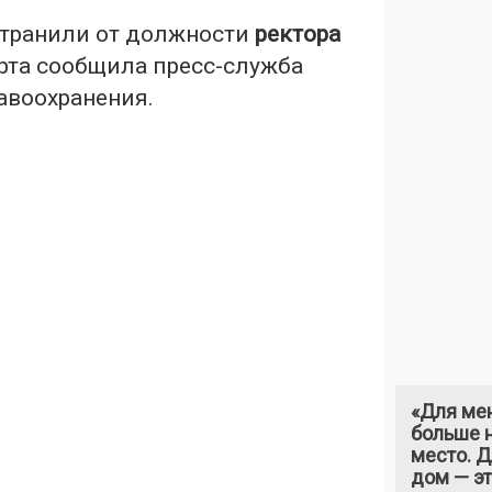
странили от должности
ректора
арта сообщила пресс-служба
авоохранения.
«Для ме
больше н
место. 
дом — э