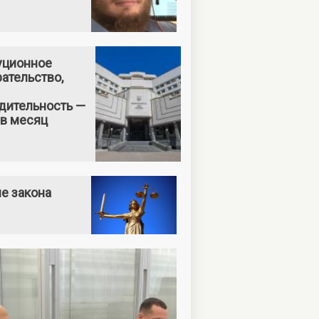
уционное
ательство,
дительность —
 в месяц
е закона