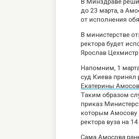
В Минздраве реши
до 23 марта, а Амо
от исполнения обя
В министерстве от
ректора будет исп
Ярослав Цехмистр
Напомним, 1 март
суд Киева принял
Екатерины Амосо
Таким образом с
приказ Министерс
которым Амосову 
ректора вуза на 14
Сама Амосова ране