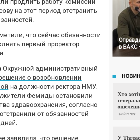
ли продлить работу комиссии
сову на этот период отстранить
занностей.
метили, что сейчас обязанности
Оправда
олнять первый проректор
в ВАКС 
и.
а Окружной административный
решение о возобновлении
вой
на должности ректора НМУ.
лужители Фемиды остановили
тва здравоохранения, согласно
отстранили от обязанностей
 дней.
е заявляла, что решение