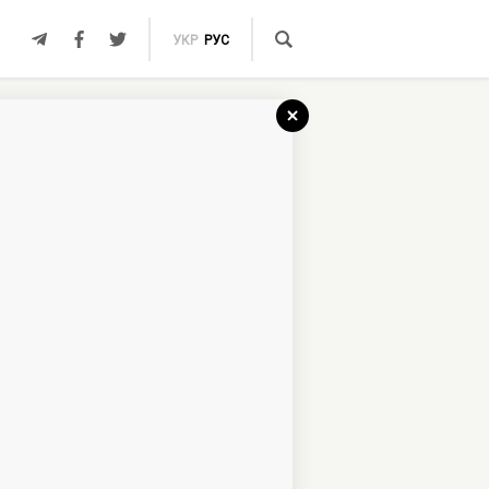
УКР
РУС