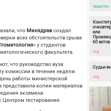
ОБЩЕСТВО
Констит
очковтир
азали, что
Минздрав
создал
или
Произво
верки всех обстоятельств срыва
60 актов
Стоматология
» у студентов
оматологического факультета.
СУД
ют, что руководство вуза
Судьи вн
у комиссии в течение недели.
СУД
день работы министерской
 представила копии материалов
ведения экзамена
с Центром тестирования.