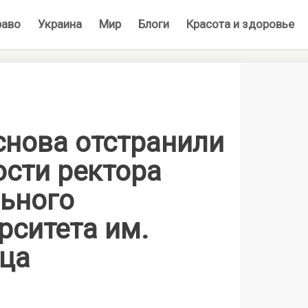
раво
Украина
Мир
Блоги
Красота и здоровье
снова отстранили
ости ректора
ьного
рситета им.
ца