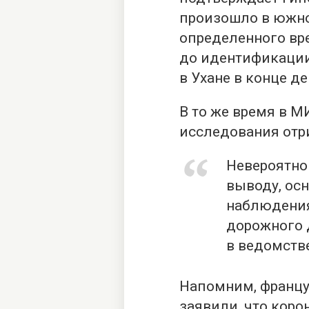
произошло в южном
определенного вр
до идентификации
в Ухане в конце де
В то же время в М
исследования отр
Невероятно
выводу, ос
наблюдения
дорожного 
в ведомств
Напомним, францу
заявили
, что кор