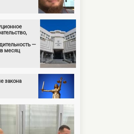
уционное
ательство,
дительность —
 в месяц
е закона