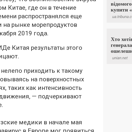
 Китае, где он в течение
емени распространялся еще
 на рынке морепродуктов
кабря 2019 года.
ИДе Китая результаты этого
ицают.
 нелепо приходить к такому
новываясь на поверхностных
х, таких как интенсивность
движения, — подчеркивают
е.
зские медики в начале мая
онавирус в Европе мог появиться