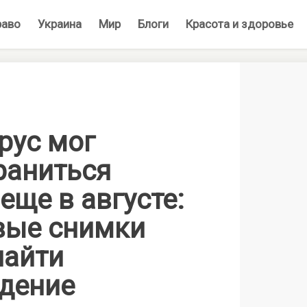
раво
Украина
Мир
Блоги
Красота и здоровье
рус мог
раниться
еще в августе:
вые снимки
найти
дение