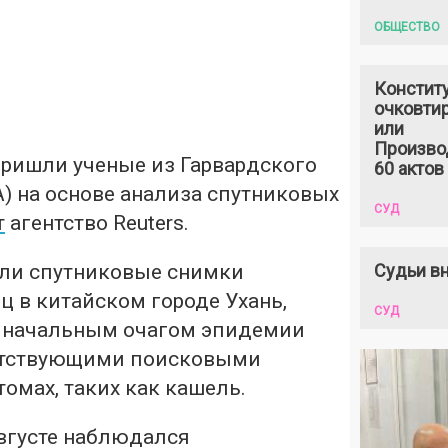
ОБЩЕСТВО
Констит
очковтир
или
Произво
пришли ученые из Гарвардского
60 актов
) на основе анализа спутниковых
СУД
т
агентство Reuters.
ли спутниковые снимки
Судьи вн
ц в китайском городе Ухань,
СУД
я начальным очагом эпидемии
ветствующими поисковыми
омах, таких как кашель.
августе наблюдался