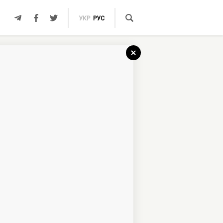
УКР
РУС