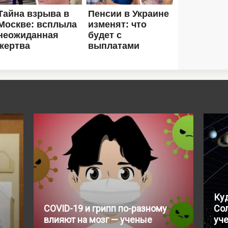
Ку
COVID-19 и грипп по-разному
Со
влияют на мозг — ученые
уч