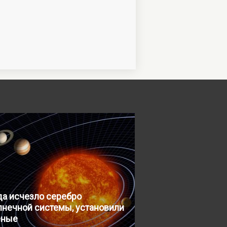
да исчезло серебро
лнечной системы, установили
еные