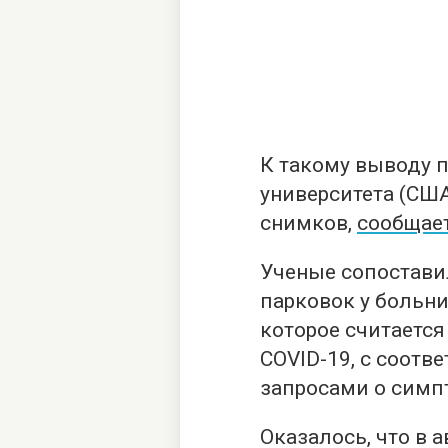
К такому выводу 
университета (США
снимков,
сообщае
Ученые сопостави
парковок у больни
которое считаетс
COVID-19, с соот
запросами о симпт
Оказалось, что в 