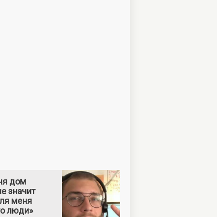
ня дом
е значит
Для меня
то люди»