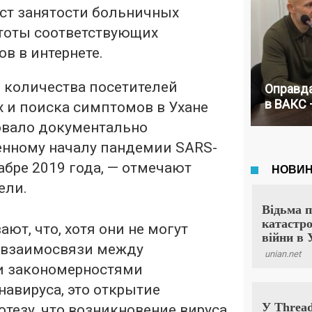
ст занятости больничных
стоты соответствующих
в в интернете.
 количества посетителей
Оправда
в ВАКС 
х и поиска симптомов в Ухане
вало документально
нному началу пандемии SARS-
абре 2019 года, — отмечают
ели.
ют, что, хотя они не могут
 взаимосвязи между
 закономерностями
авируса, это открытие
тезу, что возникновение вируса