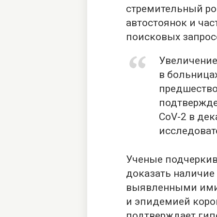
стремительный ро
автостоянок и ча
поисковых запросо
Увеличение
в больница
предшество
подтвержде
CoV-2 в дек
исследоват
Ученые подчеркива
доказать наличие
выявленными ими
и эпидемией корон
подтверждает гипо