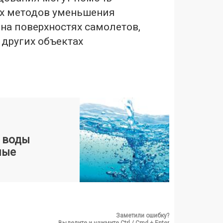
ых методов уменьшения
на поверхностях самолетов,
 других объектах
 воды
ные
Заметили ошибку?
Выделите и нажмите Ctrl / Cmd + Enter