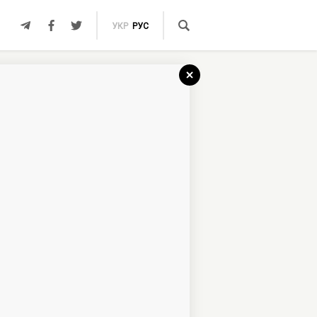
УКР
РУС