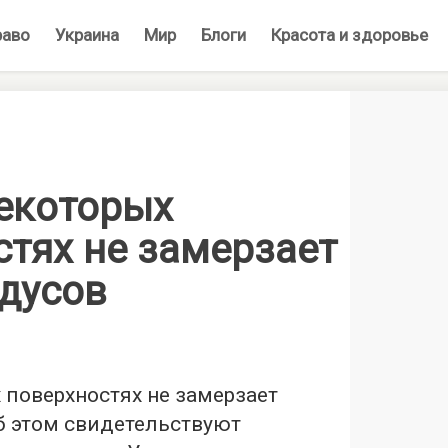
раво
Украина
Мир
Блоги
Красота и здоровье
некоторых
стях не замерзает
адусов
 поверхностях не замерзает
Об этом свидетельствуют