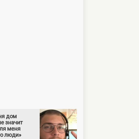
ня дом
е значит
Для меня
то люди»