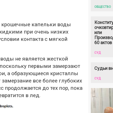
ОБЩЕСТВО
Констит
, крошечные капельки воды
очковтир
 жидкими при очень низких
или
Произво
условии контакта с мягкой
60 актов
СУД
 воды не является жесткой
 поскольку первыми замерзают
Судьи вн
ои, а образующиеся кристаллы
СУД
 замерзание все более глубоких
сс продолжается до тех пор, пока
евратится в лед.