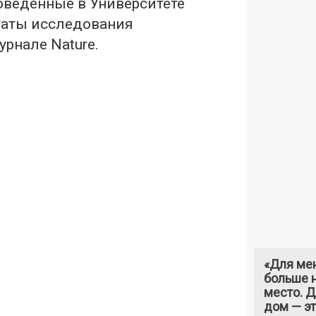
оведенные в Университете
таты исследования
рнале Nature.
«Для ме
больше н
место. 
дом — э