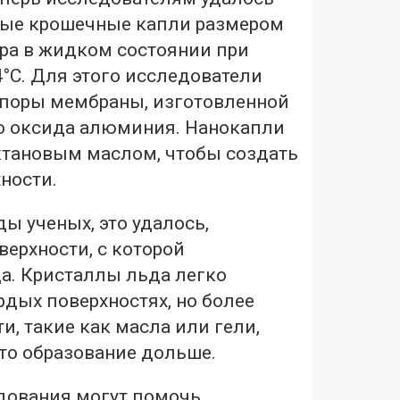
рые крошечные капли размером
тра в жидком состоянии при
4°С. Для этого исследователи
 поры мембраны, изготовленной
о оксида алюминия. Нанокапли
тановым маслом, чтобы создать
ности.
ы ученых, это удалось,
верхности, с которой
а. Кристаллы льда легко
рдых поверхностях, но более
и, такие как масла или гели,
то образование дольше.
дования могут помочь