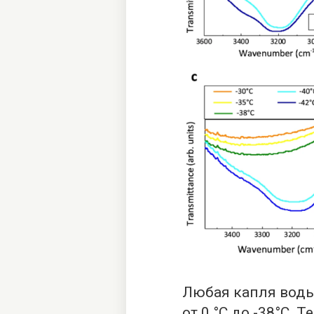
Любая капля воды
от 0 °C до -38°C.