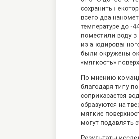
сохранить некото
всего два наноме
температуре до -4
поместили воду в
из анодированног
были окружены ок
«мягкость» поверх
По мнению команд
благодаря типу по
соприкасается вод
образуются на тве
мягкие поверхност
могут подавлять э
Результаты иссле