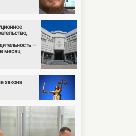
уционное
ательство,
дительность —
 в месяц
е закона