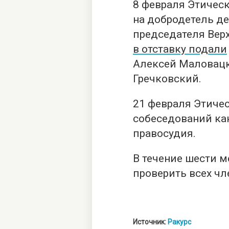
8 февраля Этическ
на добродетель д
председателя Верх
в отставку подали
Алексей Маловацк
Гречковский.
21 февраля Этиче
собеседований ка
правосудия.
В течение шести 
проверить всех чл
Источник:
Ракурс