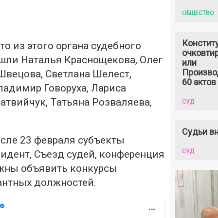
ОБЩЕСТВО
Констит
то из этого органа судебного
очковтир
шли Наталья Краснощекова, Олег
или
Произво
Швецова, Светлана Шелест,
60 актов
ладимир Говоруха, Лариса
атвийчук, Татьяна Розваляева,
СУД
Судьи вн
осле 23 февраля субъекты
СУД
идент, Съезд судей, конференция
жны объявить конкурсы
антных должностей.