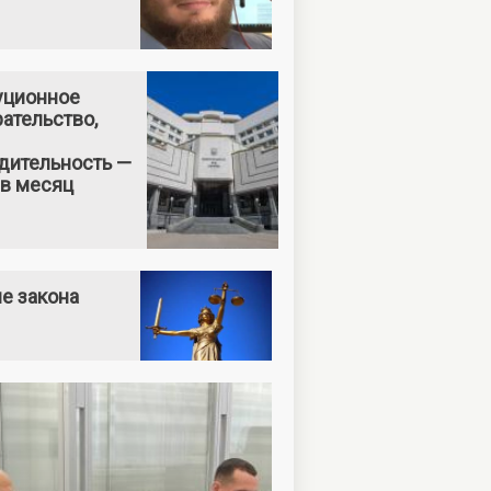
уционное
ательство,
дительность —
 в месяц
е закона