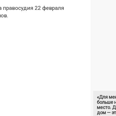
а правосудия 22 февраля
ов.
«Для ме
больше н
место. 
дом — э