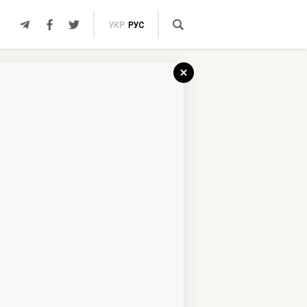
УКР
РУС