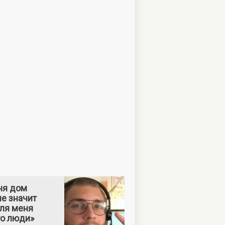
ня дом
е значит
Для меня
то люди»