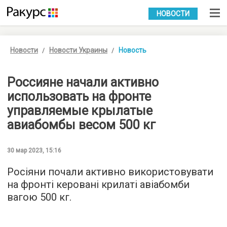
УКР
РУС
НОВОСТИ
Новости
Новости Украины
Новость
Россияне начали активно
использовать на фронте
управляемые крылатые
авиабомбы весом 500 кг
30 мар 2023, 15:16
Росіяни почали активно використовувати
на фронті керовані крилаті авіабомби
вагою 500 кг.