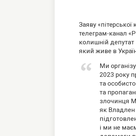
Заяву «пітерської
телеграм-канал «Р
колишній депутат
який живе в Україн
Ми організу
2023 року п
та особисто
та пропаган
злочинця М
як Владлен 
підготовлен
і ми не має