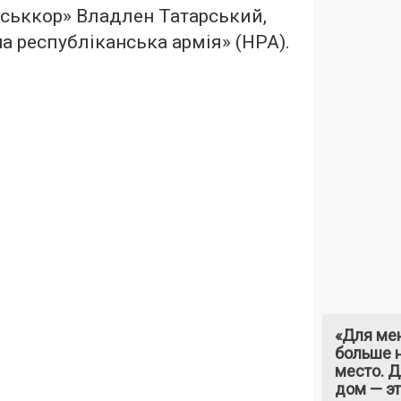
йськкор» Владлен Татарський,
а республіканська армія» (НРА).
«Для ме
больше н
место. 
дом — э