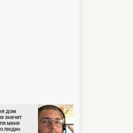
ня дом
е значит
Для меня
то люди»