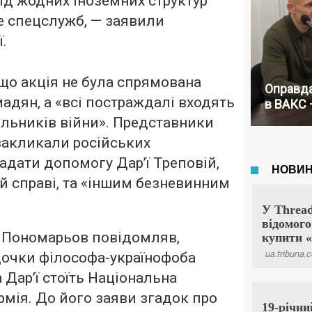
ід жодних іноземних структур
е спецслужб, — заявили
ї.
що акція не була спрямована
Оправда
адян, а «всі постраждалі входять
в ВАКС 
льників війни». Представники
 закликали російських
адати допомогу Дар’ї Треповій,
ій справі, та «іншим безневинним
у Пономарьов повідомляв,
дочки філософа-українофоба
 Дар’ї стоїть Національна
рмія. До його заяви згадок про