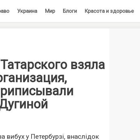
раво
Украина
Мир
Блоги
Красота и здоровье
 Татарского взяла
рганизация,
приписывали
 Дугиной
а вибух у Петербурзі, внаслідок