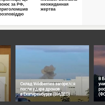
В 
Склад Wildberries загорелся
уни
после удара дронов
ро
в Екатиренбурге (ВИДЕО)
(Ф