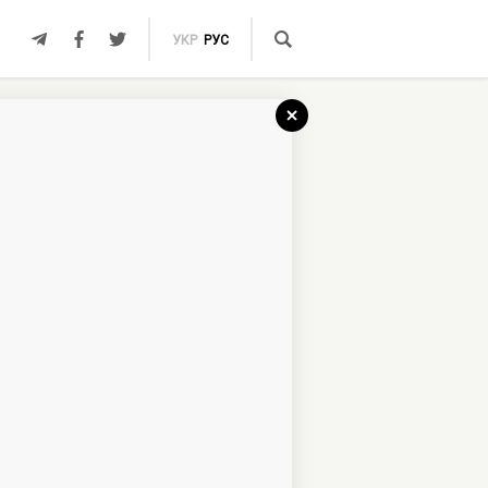
УКР
РУС