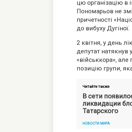
цю організацію в і
Пономарьов не змі
причетності «Наці
до вибуху Дугіної.
2 квітня, у день л
депутат натякнув 
«військкора», але 
позицію групи, як
Читайте также
В сети появило
ликвидации бл
Татарского
НОВОСТИ МИРА