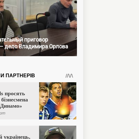
тельный приговор
— дело Владимира Орлова