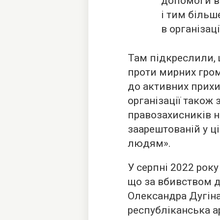
допомоги в
і тим більш
в організаці
Там підкреслили, 
проти мирних гром
до активних прихи
організації також
правозахисників н
заарештованій у ц
людям».
У серпні 2022 рок
що за вбивством 
Олександра Дугіна
республіканська а