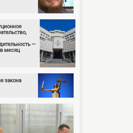
уционное
ательство,
дительность —
 в месяц
е закона