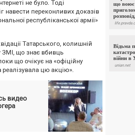
нтернеті не було. Тоді
г навести переконливих доказів
ональної республіканської армії»
іквідації Татарського, колишній
у ЗМІ, що знає вбивць
поки що очікує на «офіційну
а реалізувала цю акцію».
сь видео
огера