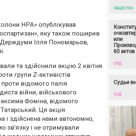
ОБЩЕСТВО
 колони НРА» опублікував
Констит
оспартизан», яку також поширив
очковтир
или
 Держдуми Ілля Пономарьов,
Произво
і.
60 актов
СУД
вали та здійснили акцію 2 квітня
роти групи Z-активістів
Судьи вн
 проти відомого палія
диста війни, військового
СУД
аксима Фоміна, відомого
Татарський. Ця акція
а і здійснена нами автономно,
мо зв’язку і не отримували