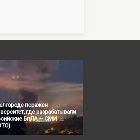
Белгороде поражен
верситет, где разрабатывали
ссийские БпЛА — СМИ
ОТО)