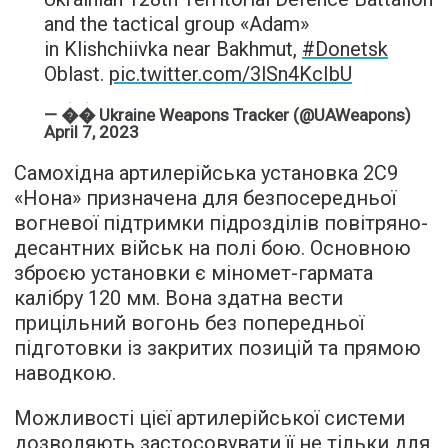
and the tactical group «Adam»
in Klishchiivka near Bakhmut,
#Donetsk
Oblast.
pic.twitter.com/3lSn4KcIbU
— �� Ukraine Weapons Tracker (@UAWeapons)
April 7, 2023
Самохідна артилерійська установка 2С9
«Нона» призначена для безпосередньої
вогневої підтримки підрозділів повітряно-
десантних військ на полі бою. Основною
зброєю установки є міномет-гармата
калібру 120 мм. Вона здатна вести
прицільний вогонь без попередньої
підготовки із закритих позицій та прямою
наводкою.
Можливості цієї артилерійської системи
дозволяють застосовувати її не тільки для