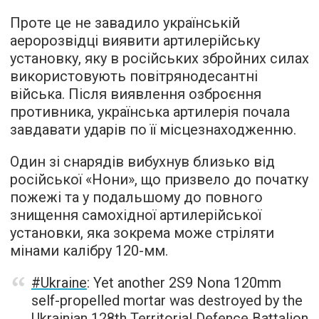
Проте це не завадило українській
аеророзвідці виявити артилерійську
установку, яку в російських збройних силах
використовують повітрянодесантні
війська. Після виявлення озброєння
противника, українська артилерія почала
завдавати ударів по її місцезнаходженню.
Один зі снарядів вибухнув близько від
російської «Нони», що призвело до початку
пожежі та у подальшому до повного
знищення самохідної артилерійської
установки, яка зокрема може стріляти
мінами калібру 120-мм.
#Ukraine
: Yet another 2S9 Nona 120mm
self-propelled mortar was destroyed by the
Ukrainian 128th Territorial Defence Battalion