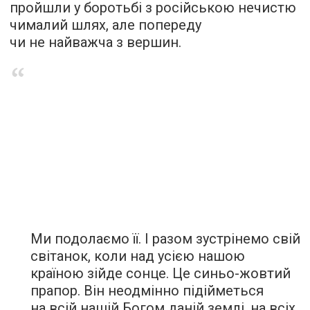
пройшли у боротьбі з російською нечистю
чималий шлях, але попереду
чи не найважча з вершин.
Ми подолаємо її. І разом зустрінемо свій
світанок, коли над усією нашою
країною зійде сонце. Це синьо-жовтий
прапор. Він неодмінно підійметься
на всій нашій Богом даній землі, на всіх