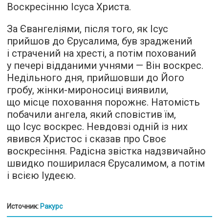
Воскресінню Ісуса Христа.
За Євангеліями, після того, як Ісус
прийшов до Єрусалима, був зраджений
і страчений на хресті, а потім похований
у печері відданими учнями — Він воскрес.
Недільного дня, прийшовши до Його
гробу, жінки-мироносиці виявили,
що місце поховання порожнє. Натомість
побачили ангела, який сповістив їм,
що Ісус воскрес. Невдовзі одній із них
явився Христос і сказав про Своє
воскресіння. Радісна звістка надзвичайно
швидко поширилася Єрусалимом, а потім
і всією Іудеєю.
Источник:
Ракурс