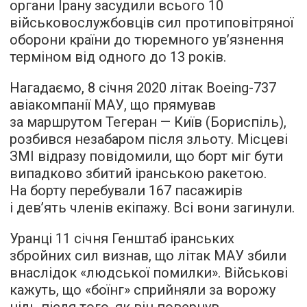
органи Ірану засудили всього 10
військовослужбовців сил протиповітряної
оборони країни до тюремного ув’язнення
терміном від одного до 13 років.
Нагадаємо, 8 січня 2020 літак Boeing-737
авіакомпанії МАУ, що прямував
за маршрутом Тегеран — Київ (Бориспіль),
розбився незабаром після зльоту. Місцеві
ЗМІ відразу повідомили, що борт міг бути
випадково збитий іранською ракетою.
На борту перебували 167 пасажирів
і дев’ять членів екіпажу. Всі вони загинули.
Уранці 11 січня Генштаб іранських
збройних сил визнав, що літак МАУ збили
внаслідок «людської помилки». Військові
кажуть, що «боїнг» сприйняли за ворожу