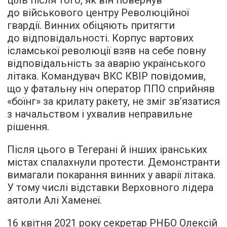
ціль після того, як він повернув
до військового центру Революційної
гвардії. Винних обіцяють притягти
до відповідальності. Корпус вартових
ісламської революції взяв на себе повну
відповідальність за аварію українського
літака. Командувач ВКС КВІР повідомив,
що у фатальну ніч оператор ППО сприйняв
«боїнг» за крилату ракету, не зміг зв’язатися
з начальством і ухвалив неправильне
рішення.
Після цього в Тегерані й інших іранських
містах спалахнули протести. Демонстранти
вимагали покарання винних у аварії літака.
У тому числі відставки Верховного лідера
аятоли Алі Хаменеї.
16 квітня 2021 року секретар РНБО Олексій