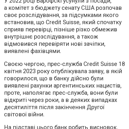
У 2022 році Барофскі усунули з посади,
а комітет з бюджету сенату США розпочав
своє розслідування, за підсумками якого
встановив, що Credit Suisse, який спочатку
сприяв перевірці, пізніше різко обмежив
внутрішнє розслідування, а також
відмовився перевіряти нові зачіпки,
виявлені фахівцями.
Своєю чергою, прес-служба Credit Suisse 18
квітня 2023 року опублікувала заяву, в якій
говорилося, що в банку дійсно були
виявлені рахунки аргентинських нацистів,
проте, наполягає прес-служба, вони були
відкриті через роки, а в деяких випадках
десятиліття після закінчення Другої
світової війни.
На підставі цього банк робить висновок,