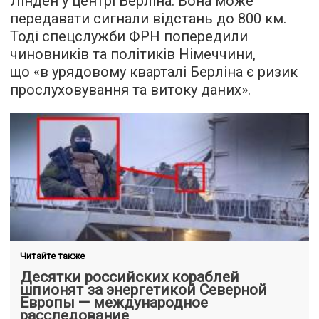
Лінден у центрі Берліна. Вона може
передавати сигнали відстань до 800 км.
Тоді спецслужби ФРН попередили
чиновників та політиків Німеччини,
що «в урядовому кварталі Берліна є ризик
прослуховування та витоку даних».
Читайте также
Десятки российских кораблей
шпионят за энергетикой Северной
Европы — международное
расследование