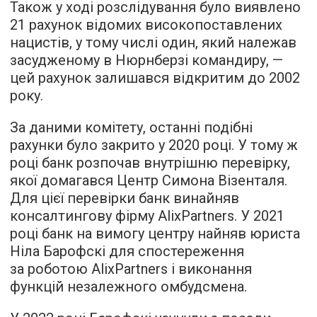
Також у ході розслідування було виявлено
21 рахунок відомих високопоставлених
нацистів, у тому числі один, який належав
засудженому в Нюрнберзі командиру, —
цей рахунок залишався відкритим до 2002
року.
За даними комітету, останні подібні
рахунки було закрито у 2020 році. У тому ж
році банк розпочав внутрішню перевірку,
якої домагався Центр Симона Візенталя.
Для цієї перевірки банк винайняв
консалтингову фірму AlixPartners. У 2021
році банк на вимогу центру найняв юриста
Ніла Барофскі для спостереження
за роботою AlixPartners і виконання
функцій незалежного омбудсмена.