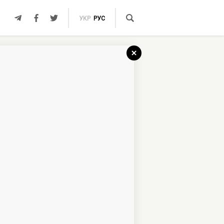
УКР
РУС