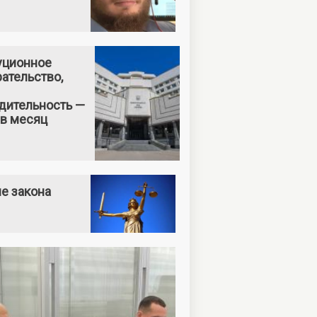
уционное
ательство,
дительность —
 в месяц
е закона