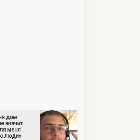
ня дом
е значит
Для меня
то люди»