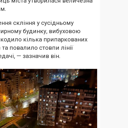
иць міста утворилася величезна
 м.
ння скління у сусідньому
тирному будинку, вибуховою
кодило кілька припаркованих
 та повалило стовпи лінії
дачі, — зазначив він.