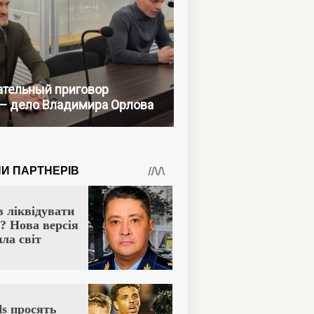
тельный приговор
— дело Владимира Орлова