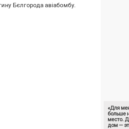
тину Бєлгорода авіабомбу.
«Для ме
больше н
место. 
дом — э