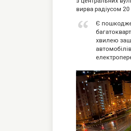
з центральних вул
вирва радіусом 20
Є пошкодже
багатоквар
хвилею заш
автомобілів
електропере