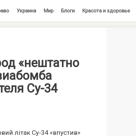
раво
Украина
Мир
Блоги
Красота и здоровье
род «нештатно
виабомба
теля Су-34
овий літак Су-34 «впустив»