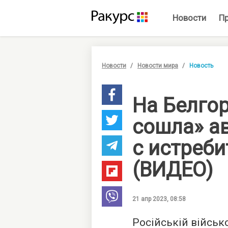
Новости
П
Новости
Новости мира
Новость
На Белго
сошла» а
с истреби
(ВИДЕО)
21 апр 2023, 08:58
Російській військ