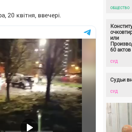
ОБЩЕСТВО
а, 20 квітня, ввечері.
Констит
очковтир
или
Произво
60 актов
СУД
Судьи вн
СУД