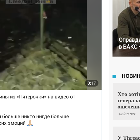
Оправда
в ВАКС 