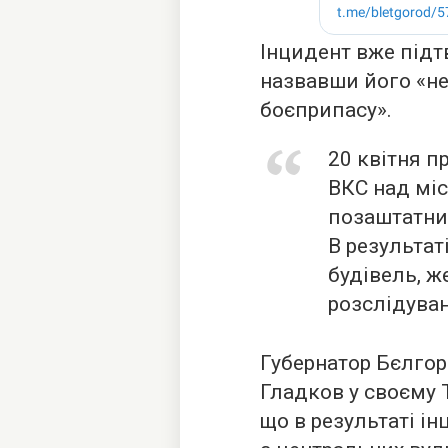
Інцидент вже підт
назвавши його «н
боєприпасу».
20 квітня п
ВКС над мі
позаштатний
В результа
будівель, ж
розслідуван
Губернатор Бєлгор
Гладков у своєму 
що в результаті ін