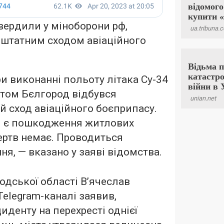
вердили у міноборони рф,
ештатним сходом авіаційного
ри виконанні польоту літака Су-34
стом Бєлгород відбувся
 сход авіаційного боєприпасу.
ті є пошкодження житлових
ертв немає. Проводиться
ня, — вказано у заяві відомства.
одської області В’ячеслав
Telegram-каналі заявив,
циденту на перехресті однієї