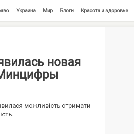
раво
Украина
Мир
Блоги
Красота и здоровье
оявилась новая
 Минцифры
’явилася можливість отримати
ість.