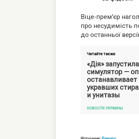
Віце-прем'єр наго
про несудимість п
до останньої версії
Читайте также
«Дія» запустил
симулятор — о
останавливает 
укравших стир
и унитазы
НОВОСТИ УКРАИНЫ
Источник:
Ракурс