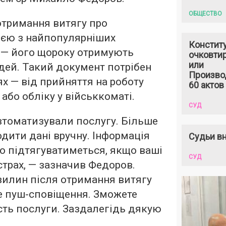
ОБЩЕСТВО
отримання витягу про
ією з найпопулярніших
Констит
 — його щороку отримують
очковтир
или
дей. Такий документ потрібен
Произво
ях — від прийняття на роботу
60 актов
 або обліку у військкоматі.
СУД
втоматизували послугу. Більше
одити дані вручну. Інформація
Судьи вн
о підтягуватиметься, якщо ваші
СУД
єстрах, — зазначив Федоров.
вилин після отримання витягу
е пуш-сповіщення. Зможете
сть послуги. Заздалегідь дякую