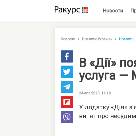
Новости
П
Новости
Новости Украины
Новость
В «Дії» п
услуга —
24 апр 2023, 16:10
У додатку «Дія» з
витяг про несудим