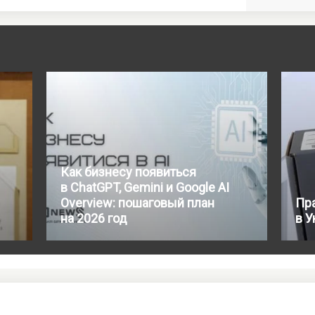
Как бизнесу появиться
в ChatGPT, Gemini и Google AI
Overview: пошаговый план
Пра
на 2026 год
в У