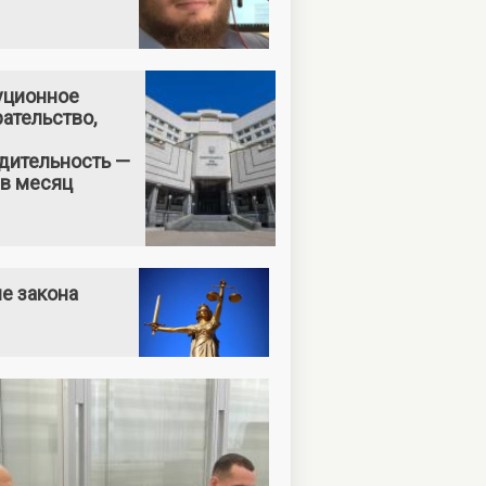
уционное
ательство,
дительность —
 в месяц
е закона