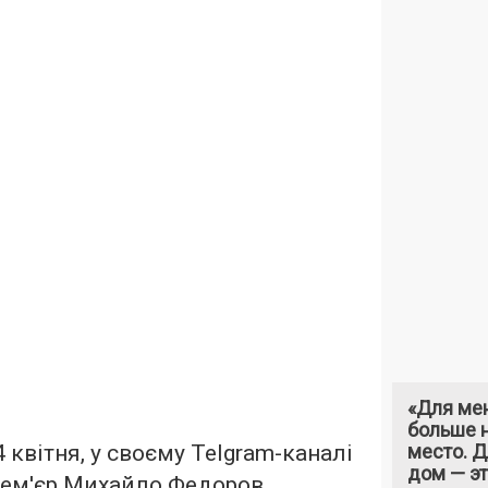
«Для ме
больше н
4 квітня, у своєму Telgram-каналі
место. 
дом — э
рем'єр Михайло Федоров.