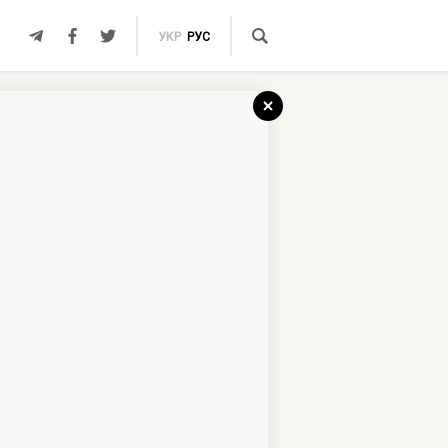
УКР
РУС