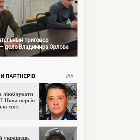
тельный приговор
— дело Владимира Орлова