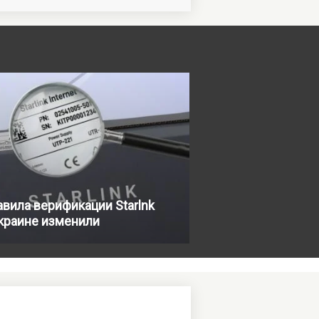
вила верификации Starlnk
краине изменили