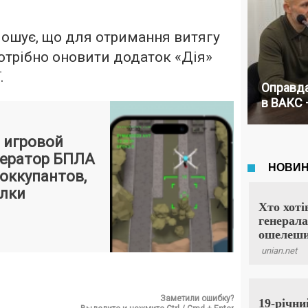
лошує, що для отримання витягу
отрібно оновити додаток «Дія»
.
Оправда
в ВАКС 
а игровой
ператор БПЛА
оккупантов,
алки
Заметили ошибку?