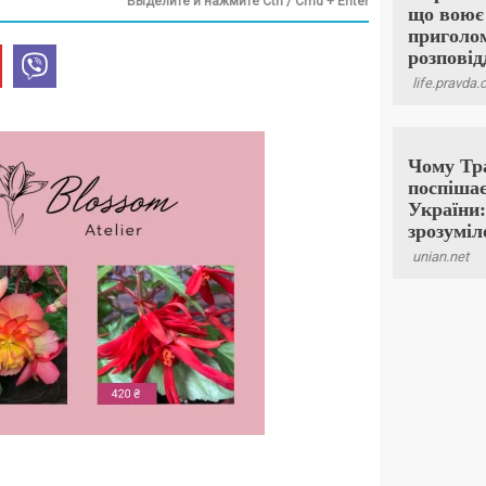
Выделите и нажмите Ctrl / Cmd + Enter