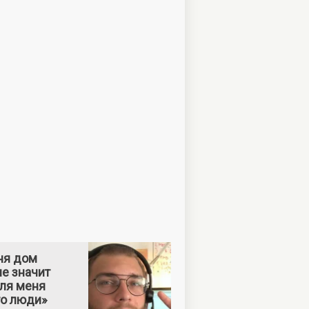
ня дом
е значит
Для меня
то люди»