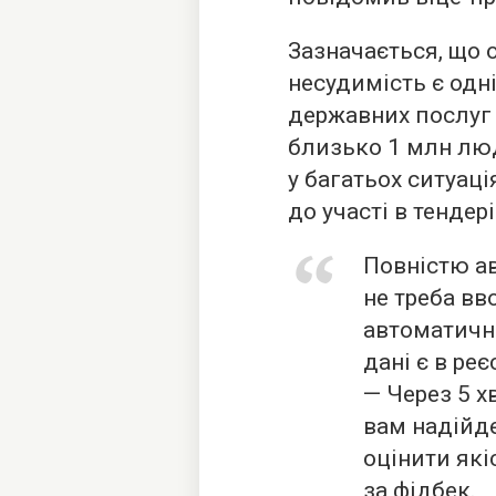
Зазначається, що 
несудимість є одн
державних послуг
близько 1 млн лю
у багатьох ситуаці
до участі в тендері
Повністю а
не треба вв
автоматичн
дані є в ре
— Через 5 х
вам надійд
оцінити які
за фідбек.