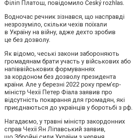
Філіп Платош, повідомило Český rozhlas.
Водночас речник зізнався, що насправді
незрозуміло, скільки чехів поїхали
в Україну на війну, адже дехто зробив
це без дозволу.
Як відомо, чеські закони забороняють
громадянам брати участь у військових або
напіввійськових формуваннях
за кордоном без дозволу президента
країни. Але у березні 2022 року премʼєр-
міністр Чехії Петер Фіала заявив про
відсутність покарання для громадян, які
приєднаються до українців у боротьбі з рф.
Нагадаємо, у травні міністр закордонних
справ Чехії Ян Ліпавський заявив,
що Збройні сили України з червня