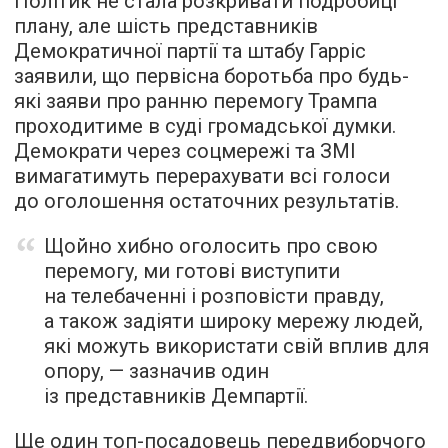
Політик не стала розкривати подробиці
плану, але шість представників
Демократичної партії та штабу Гарріс
заявили, що первісна боротьба про будь-
які заяви про ранню перемогу Трампа
проходитиме в суді громадської думки.
Демократи через соцмережі та ЗМІ
вимагатимуть перерахувати всі голоси
до оголошення остаточних результатів.
Щойно хибно оголосить про свою
перемогу, ми готові виступити
на телебаченні і розповісти правду,
а також задіяти широку мережу людей,
які можуть використати свій вплив для
опору, — зазначив один
із представників Демпартії.
Ще один топ-посадовець передвиборчого