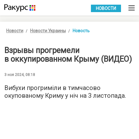
УКР
РУС
НОВОСТИ
Новости
Новости Украины
Новость
Взрывы прогремели
в оккупированном Крыму (ВИДЕО)
3 ноя 2024, 08:18
Вибухи прогриміли в тимчасово
окупованому Криму у ніч на 3 листопада.