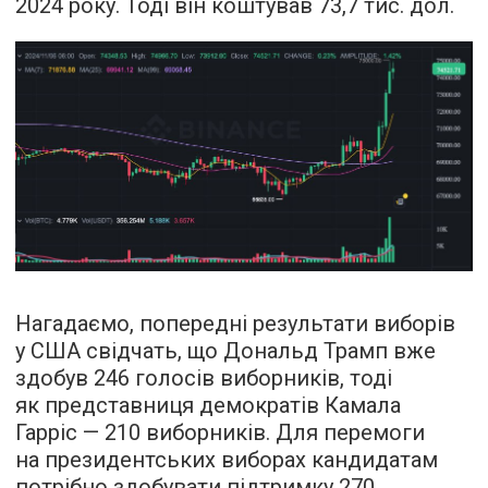
2024 року. Тоді він коштував 73,7 тис. дол.
Нагадаємо, попередні результати виборів
у США свідчать, що Дональд Трамп вже
здобув 246 голосів виборників, тоді
як представниця демократів Камала
Гарріс — 210 виборників. Для перемоги
на президентських виборах кандидатам
потрібно здобувати підтримку 270