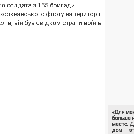
го солдата з 155 бригади
ихоокеанського флоту на території
лів, він був свідком страти воїнів
«Для ме
больше н
место. 
дом — э