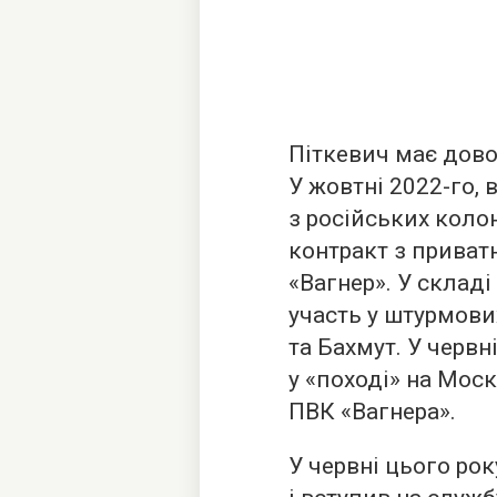
Піткевич має дово
У жовтні 2022-го,
з російських коло
контракт з прива
«Вагнер». У складі
участь у штурмови
та Бахмут. У червн
у «поході» на Моск
ПВК «Вагнера».
У червні цього ро