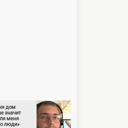
ня дом
е значит
Для меня
то люди»