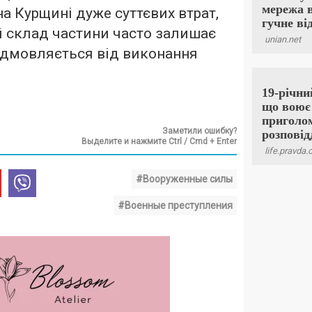
на Курщині дуже суттєвих втрат,
й склад частини часто залишає
відмовляється від виконання
Заметили ошибку?
Выделите и нажмите Ctrl / Cmd + Enter
#Вооруженные силы
#Военные преступления