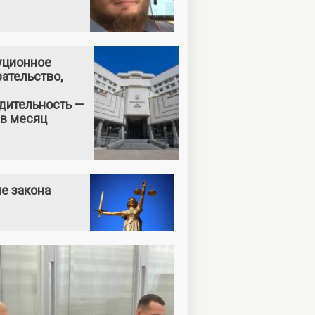
уционное
ательство,
дительность —
 в месяц
е закона