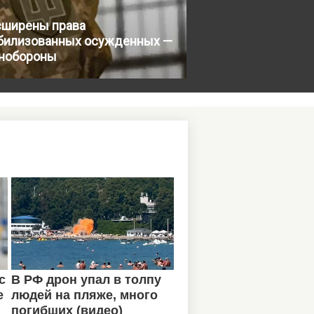
сширены права
билизованных осужденных —
нобороны