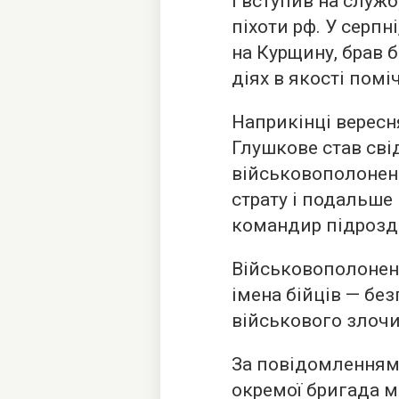
і вступив на служ
піхоти рф. У серпн
на Курщину, брав 
діях в якості пом
Наприкінці вересн
Глушкове став сві
військовополонени
страту і подальше 
командир підрозді
Військовополонени
імена бійців — бе
військового злочи
За повідомленнями
окремої бригада м