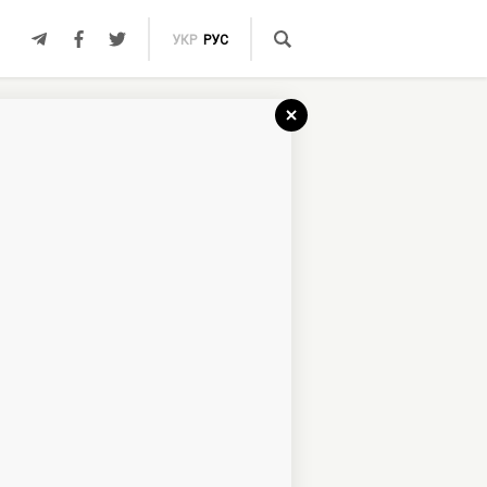
УКР
РУС