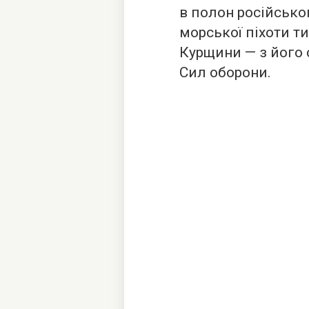
в полон російсько
морської піхоти т
Курщини — з його с
Сил оборони.