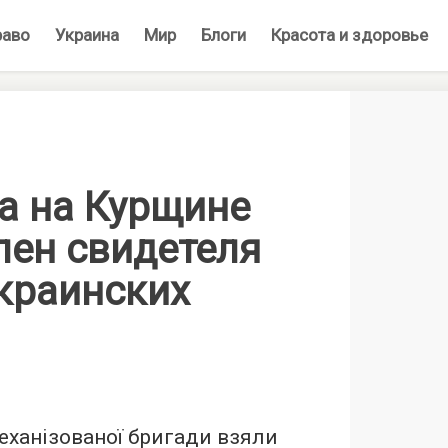
раво
Украина
Мир
Блоги
Красота и здоровье
а на Курщине
лен свидетеля
украинских
механізованої бригади взяли