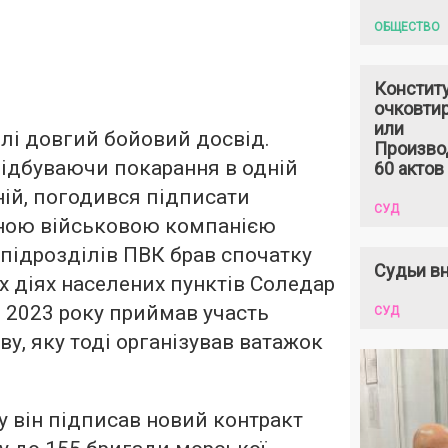
ОБЩЕСТВО
Констит
очковтир
или
лі довгий бойовий досвід.
Произво
 відбуваючи покарання в одній
60 актов
ній, погодився підписати
СУД
тною військовою компанією
 підрозділів ПВК брав спочатку
Судьи вн
х діях населених пунктів Соледар
і 2023 року приймав участь
СУД
ву, яку тоді організував ватажок
ку він підписав новий контракт