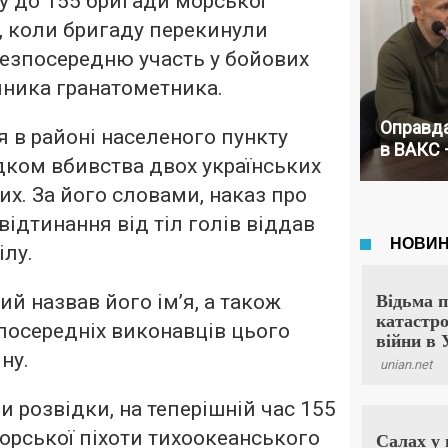
бу до 155 бригади морської
і, коли бригаду перекинули
безпосередню участь у бойових
ічника гранатометника.
Оправда
я в районі населеного пункту
в ВАКС 
дком вбивства двох українських
х. За його словами, наказ про
відтинання від тіл голів віддав
лу.
й назвав його ім’я, а також
зпосередніх виконавців цього
ну.
 розвідки, на теперішній час 155
орської піхоти тихоокеанського