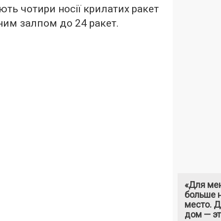
ють чотири носії крилатих ракет
ьним залпом до 24 ракет.
«Для ме
больше н
место. 
дом — э