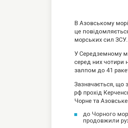
В Азовському морі 
це повідомляється
морських сил ЗСУ.
У Середземному мо
серед них чотири н
залпом до 41 раке
Зазначається, що з
рф прохід Керченс
Чорне та Азовське
до Чорного моря
продовжили рух