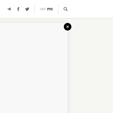
УКР
РУС