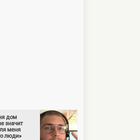
ня дом
е значит
Для меня
то люди»