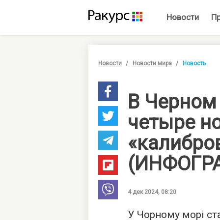
Новости
П
Новости
Новости мира
Новость
В Черном
четыре н
«калибро
(ИНФОГР
4 дек 2024, 08:20
У Чорному морі ст