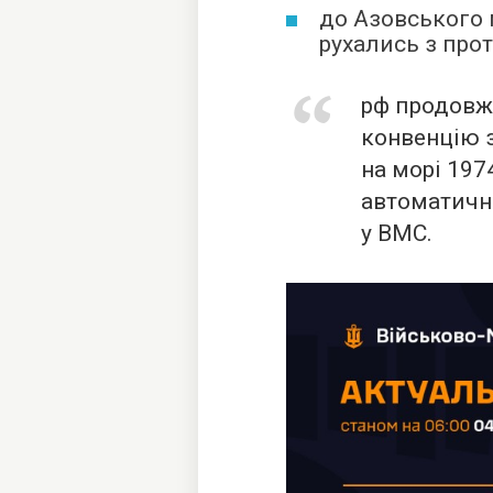
до Азовського м
рухались з про
рф продовж
конвенцію 
на морі 197
автоматично
у ВМС.