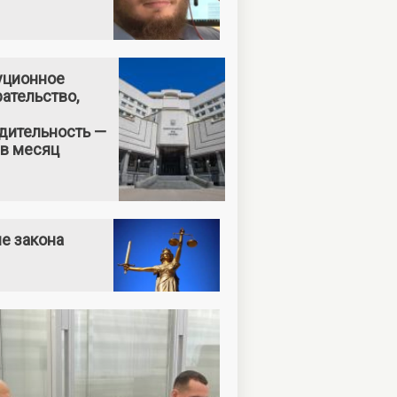
уционное
ательство,
дительность —
 в месяц
е закона