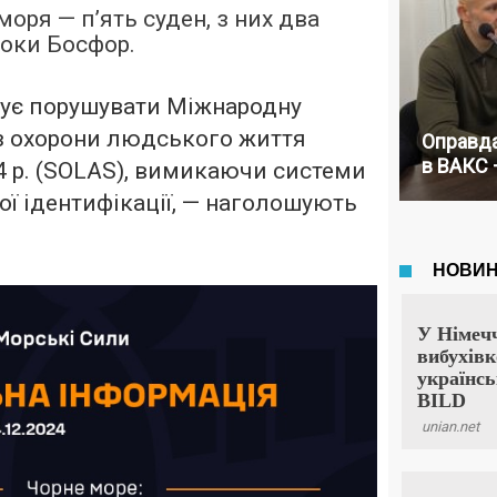
оря — п’ять суден, з них два
токи Босфор.
ує порушувати Міжнародну
з охорони людського життя
Оправда
в ВАКС 
4 р. (SOLAS), вимикаючи системи
ї ідентифікації, — наголошують