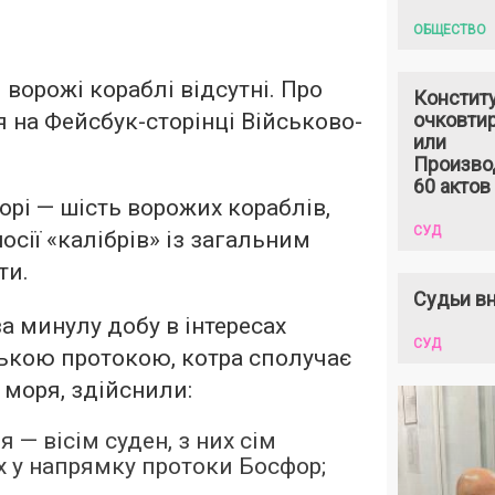
ОБЩЕСТВО
ворожі кораблі відсутні. Про
Констит
 на Фейсбук-сторінці Військово-
очковтир
или
Произво
60 актов
рі — шість ворожих кораблів,
СУД
осії «калібрів» із загальним
ти.
Судьи вн
а минулу добу в інтересах
СУД
ькою протокою, котра сполучає
 моря, здійснили:
 — вісім суден, з них сім
 у напрямку протоки Босфор;