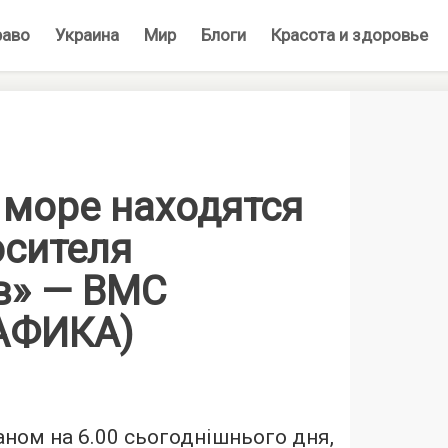
раво
Украина
Мир
Блоги
Красота и здоровье
 море находятся
осителя
в» — ВМС
АФИКА)
аном на 6.00 сьогоднішнього дня,