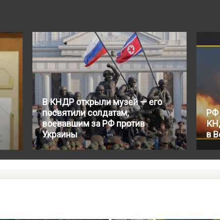
В КНДР открыли музей — его
посвятили солдатам,
РФ
воевавшим за РФ против
КН
Украины
в 