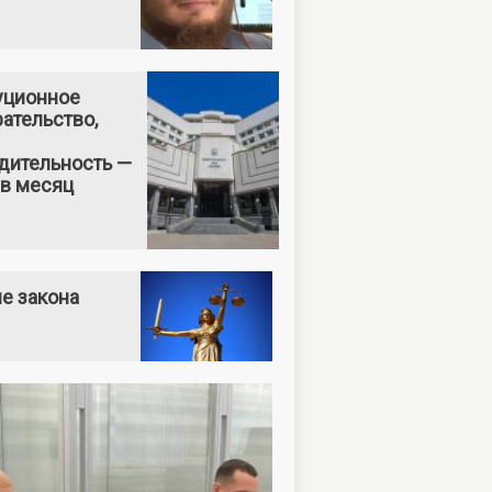
уционное
ательство,
дительность —
 в месяц
е закона