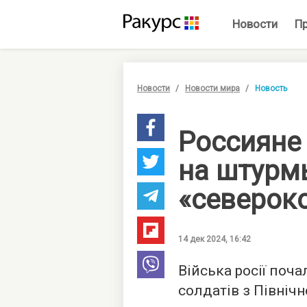
Новости
П
Новости
Новости мира
Новость
Россияне
на штурм
«северок
14 дек 2024, 16:42
Війська росії поч
солдатів з Північно