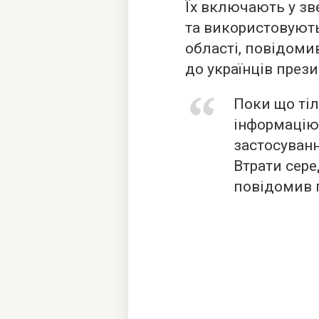
Їх включають у зв
та використовують
області, повідоми
до українців през
Поки що ті
інформацію
застосуванн
Втрати серед
повідомив 