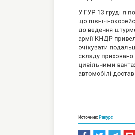
У ГУР 13 грудня п
що північнокорейс
до ведення штурмо
армії КНДР привел
очікувати подальш
складу приховано 
цивільними ванта
автомобілі достав
Источник:
Ракурс