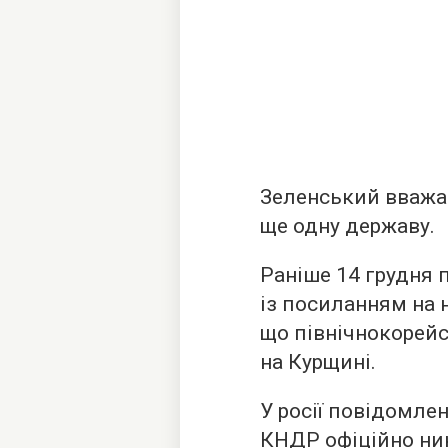
Зеленський вважає
ще одну державу.
Раніше 14 грудня 
із посиланням на 
що північнокорейсь
на Курщині.
У росії повідомле
КНДР офіційно нин