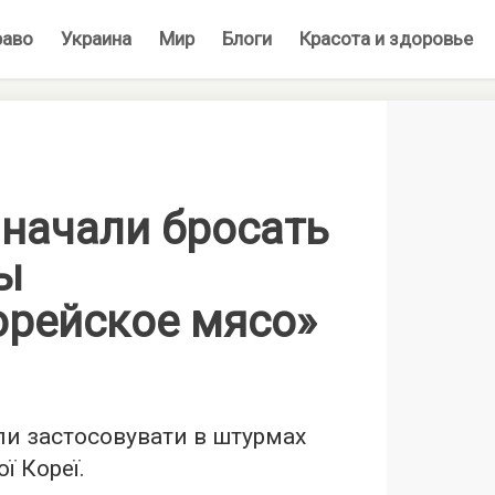
раво
Украина
Мир
Блоги
Красота и здоровье
 начали бросать
ы
орейское мясо»
али застосовувати в штурмах
ї Кореї.