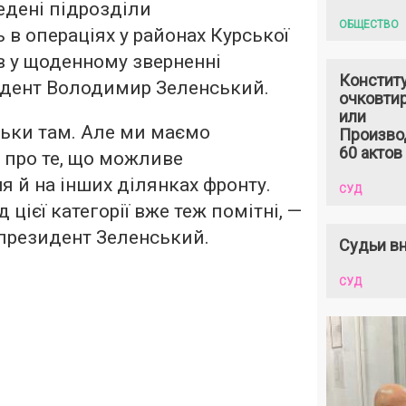
едені підрозділи
ОБЩЕСТВО
 в операціях у районах Курської
в у щоденному зверненні
Констит
идент Володимир Зеленський.
очковтир
или
льки там. Але ми маємо
Произво
60 актов
 про те, що можливе
я й на інших ділянках фронту.
СУД
 цієї категорії вже теж помітні, —
президент Зеленський.
Судьи вн
СУД