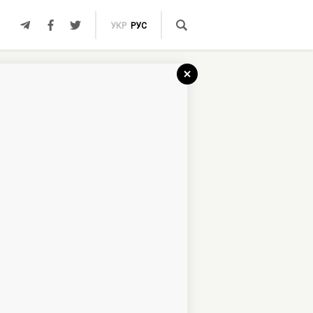
УКР
РУС