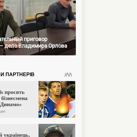
тельный приговор
— дело Владимира Орлова