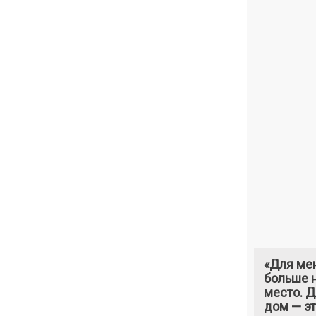
«Для ме
больше н
место. 
дом — э