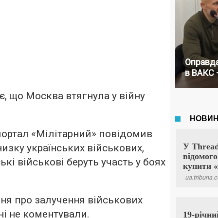
Оправда
в ВАКС 
, що Москва втягнула у війну
портал «Мілітарний» повідомив
низку українських військових,
кі військові беруть участь у боях
ння про залучення військових
і не коментували.