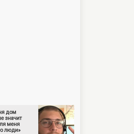
ня дом
е значит
Для меня
то люди»