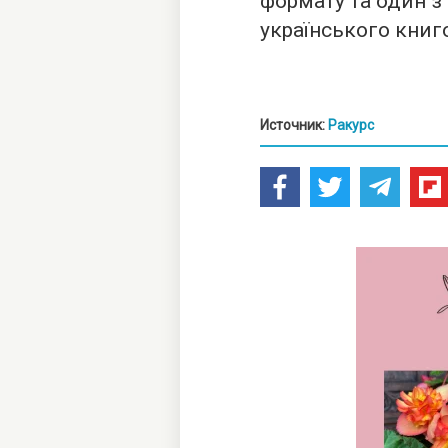
формату та один з 
українського книг
Источник:
Ракурс