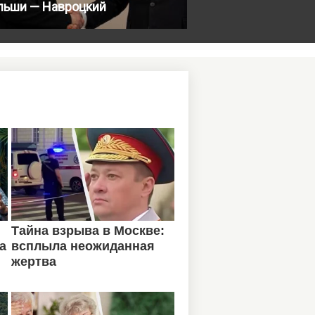
льши — Навроцкий