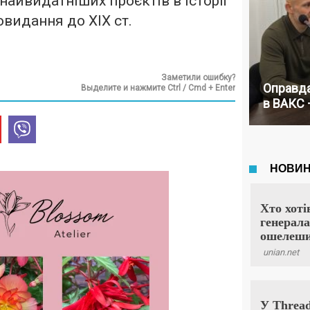
найвидатніших проєктів в історії
овидання до ХІХ ст.
Заметили ошибку?
Оправда
Выделите и нажмите Ctrl / Cmd + Enter
в ВАКС 