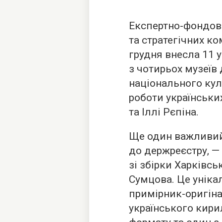
Експертно-фондова
та стратегічних ко
грудня внесла 11 
з чотирьох музеїв
національного кул
роботи українськ
та Іллі Рєпіна.
Ще один важливий
до держреєстру, —
зі збірки Харківсь
Сумцова. Це уніка
примірник-оригіна
українського кири