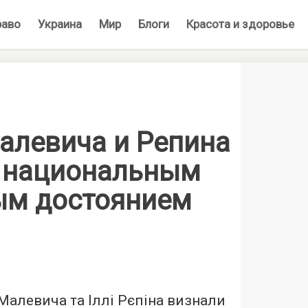
раво
Украина
Мир
Блоги
Красота и здоровье
алевича и Репина
 национальным
ым достоянием
алевича та Іллі Рєпіна визнали