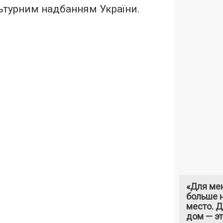
ьтурним надбанням України.
«Для ме
больше н
место. 
дом — э