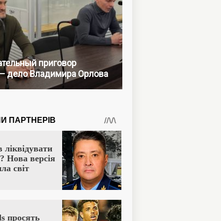
тельный приговор
— дело Владимира Орлова