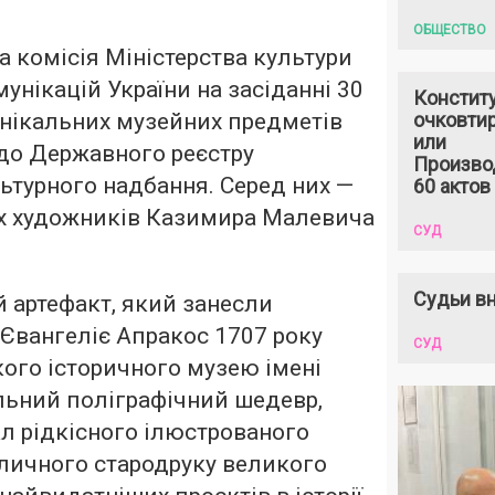
ОБЩЕСТВО
 комісія Міністерства культури
мунікацій України на засіданні 30
Констит
унікальних музейних предметів
очковтир
или
 до Державного реєстру
Произво
ьтурного надбання. Серед них —
60 актов
их художників Казимира Малевича
СУД
Судьи вн
 артефакт, який занесли
 Євангеліє Апракос 1707 року
СУД
кого історичного музею імені
льний поліграфічний шедевр,
л рідкісного ілюстрованого
личного стародруку великого