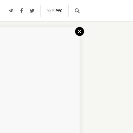
УКР
РУС