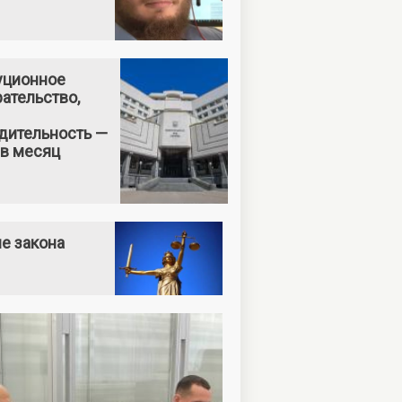
уционное
ательство,
дительность —
 в месяц
е закона