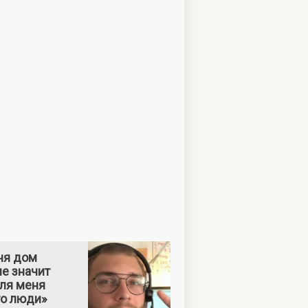
ня дом
е значит
Для меня
то люди»