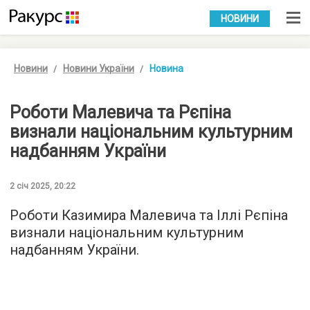
УКР
РУС
НОВИНИ
Новини
Новини України
Новина
Роботи Малевича та Рєпіна
визнали національним культурним
надбанням України
2 січ 2025, 20:22
Роботи Казимира Малевича та Іллі Рєпіна
визнали національним культурним
надбанням України.