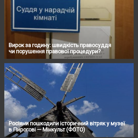
Вирок за годину: швидкість правосуддя
чи порушення правової процедури?
Росіяни пошкодили історичний вітряк у музеї
в Пирогові — Мінкульт (ФОТО)