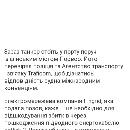
Зараз танкер стоїть у порту поруч
із фінським містом Порвоо. Його
перевіряє поліція та Агентство транспорту
і звʼязку Traficom, щоб дізнатись
відповідність судна міжнародним
конвенціям.
Електромережева компанія Fingrid, яка
подала позов, каже — це необхідно для
відшкодування збитків через
пошкодження підводного енергокабелю
Estlink 2. Розмір збитків не уточнюють.