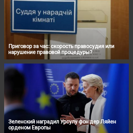
Приговор за час: скорость правосудия или
нарушение правовой процедуры?
Зеленский наградил Урсулу фон дер Ляйен
орденом Европы