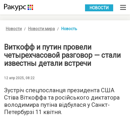
УКР
РУС
НОВОСТИ
Новости
Новости мира
Новость
Виткофф и путин провели
четырехчасовой разговор — стали
известны детали встречи
12 апр 2025, 08:22
Зустріч спецпосланця президента США
Стіва Віткоффа та російського диктатора
володимира путіна відбулася у Санкт-
Петербурзі 11 квітня.