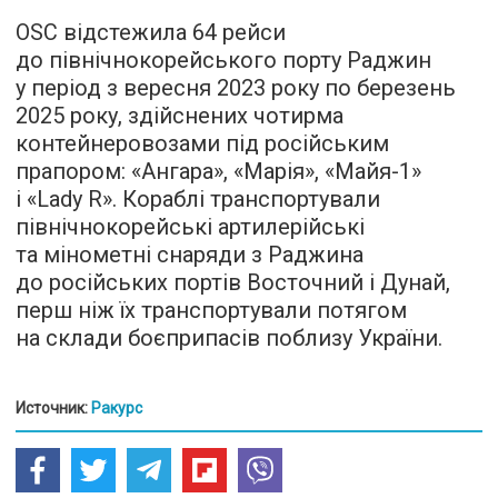
OSC відстежила 64 рейси
до північнокорейського порту Раджин
у період з вересня 2023 року по березень
2025 року, здійснених чотирма
контейнеровозами під російським
прапором: «Ангара», «Марія», «Майя-1»
і «Lady R». Кораблі транспортували
північнокорейські артилерійські
та мінометні снаряди з Раджина
до російських портів Восточний і Дунай,
перш ніж їх транспортували потягом
на склади боєприпасів поблизу України.
Источник:
Ракурс