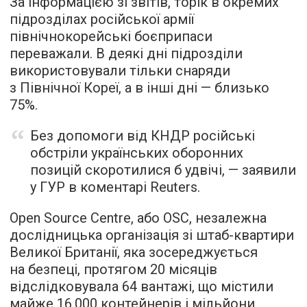
За інформацією зі звітів, торік в окремих
підрозділах російської армії
північнокорейські боєприпаси
переважали. В деякі дні підрозділи
використовували тільки снаряди
з Північної Кореї, а в інші дні — близько
75%.
Без допомоги від КНДР російські
обстріли українських оборонних
позицій скоротилися б удвічі, — заявили
у ГУР в коментарі Reuters.
Open Source Centre, або OSC, незалежна
дослідницька організація зі штаб-квартири
Великої Британії, яка зосереджується
на безпеці, протягом 20 місяців
відслідковувала 64 вантажі, що містили
майже 16 000 контейнерів і мільйони