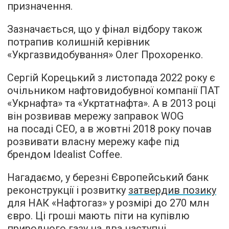
призначення.
Зазначається, що у фінал відбору також
потрапив колишній керівник
«Укргазвидобування» Олег Прохоренко.
Сергій Корецький з листопада 2022 року є
очільником нафтовидобувної компанії ПАТ
«Укрнафта» та «Укртатнафта». А в 2013 році
він розвивав мережу заправок WOG
на посаді СЕО, а в жовтні 2018 року почав
розвивати власну мережу кафе під
брендом Idealist Coffee.
Нагадаємо, у березні Європейський банк
реконструкції і розвитку
затвердив позику
для НАК «Нафтогаз» у розмірі до 270 млн
євро. Ці гроші мають піти на купівлю
природного газу на два наступні