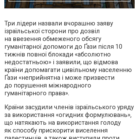
Три лідери назвали вчорашню заяву
ізраїльської сторони про дозвіл
на ввезення обмеженого обсягу
гуманітарної допомоги до Ґази після 10
тижнів повної блокади «абсолютно
недостатньою» і заявили, що відмова
країни допомагати цивільному населенню
Ґази «неприйнятна і може призвести
до порушення міжнародного
гуманітарного права».
Країни засудили членів ізраїльського уряду
за використання «огидних формулювань»,
що натякають на використання голоду
як способу прискорити виселення
палестинців, а також виступили проти