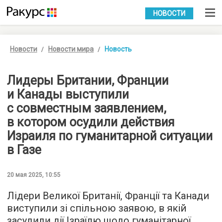
УКР
РУС
НОВОСТИ
Новости
Новости мира
Новость
Лидеры Британии, Франции
и Канады выступили
с совместным заявлением,
в котором осудили действия
Израиля по гуманитарной ситуации
в Газе
20 мая 2025, 10:55
Лідери Великої Британії, Франції та Канади
виступили зі спільною заявою, в якій
засудили дії Ізраїлю щодо гуманітарної