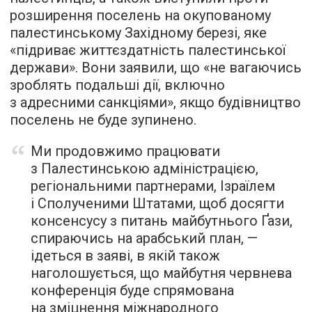
розширення поселень на окупованому
палестинському Західному березі, яке
«підриває життєздатність палестинської
держави». Вони заявили, що «не вагаючись
зроблять подальші дії, включно
з адресними санкціями», якщо будівництво
поселень не буде зупинено.
Ми продовжимо працювати
з Палестинською адміністрацією,
регіональними партнерами, Ізраїлем
і Сполученими Штатами, щоб досягти
консенсусу з питань майбутнього Ґази,
спираючись на арабський план, —
ідеться в заяві, в якій також
наголошується, що майбутня червнева
конференція буде спрямована
на зміцнення міжнародного