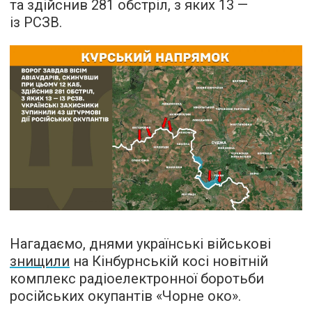
та здійснив 281 обстріл, з яких 13 —
із РСЗВ.
Нагадаємо, днями українські військові
знищили
на Кінбурнській косі новітній
комплекс радіоелектронної боротьби
російських окупантів «Чорне око».