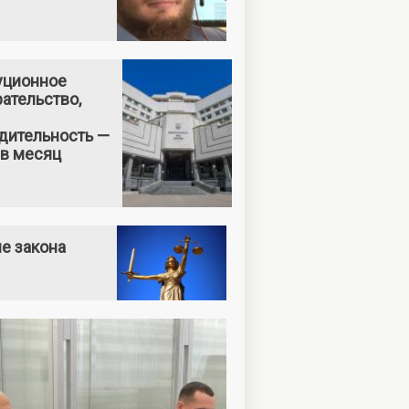
уционное
ательство,
дительность —
 в месяц
е закона