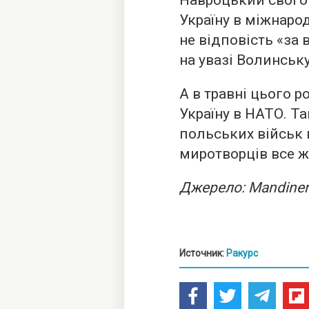
Навроцький свого 
Україну в міжнаро
не відповість «за
на увазі Волинську
А в травні цього р
Україну в НАТО. Т
польських військ в
миротворців все ж
Джерело: Mandiner
Источник:
Ракурс