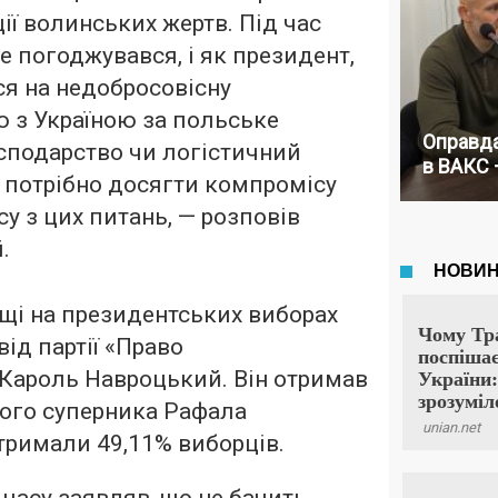
ії волинських жертв. Під час
не погоджувався, і як президент,
ся на недобросовісну
ю з Україною за польське
Оправда
сподарство чи логістичний
в ВАКС 
 потрібно досягти компромісу
су з цих питань, — розповів
.
щі на президентських виборах
від партії «Право
 Кароль Навроцький. Він отримав
 його суперника Рафала
тримали 49,11% виборців.