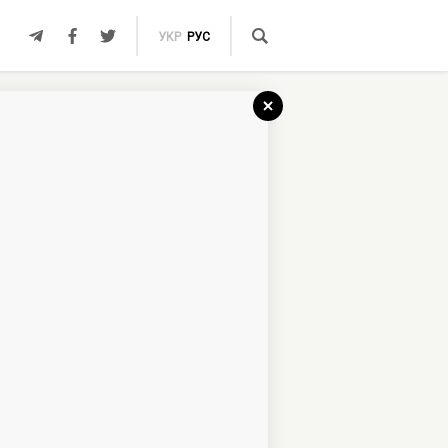
УКР
РУС