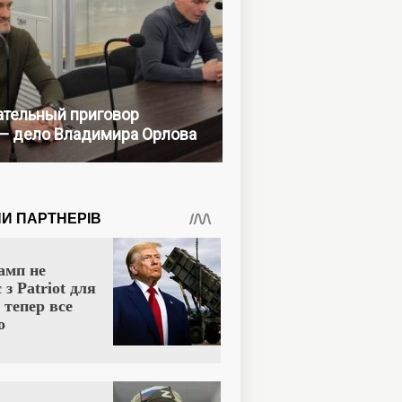
тельный приговор
— дело Владимира Орлова