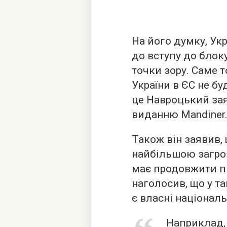
На його думку, Укр
до вступу до блоку
точки зору. Саме 
України в ЄС не б
це Навроцький зая
виданню Mandiner
Також він заявив,
найбільшою загро
має продовжити пі
наголосив, що у та
є власні національ
Наприклад,