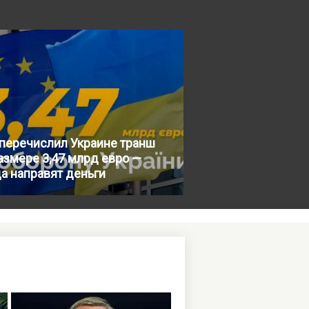
 перечислил Украине транш
азмере 3,47 млрд евро —
а направят деньги