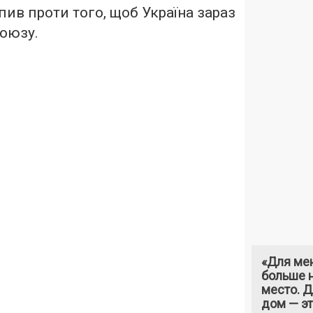
ив проти того, щоб Україна зараз
оюзу.
«Для ме
больше н
место. 
дом — э