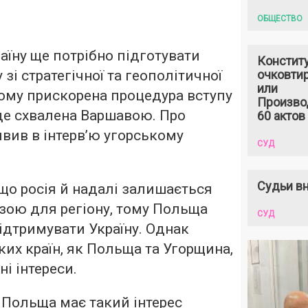
ОБЩЕСТВО
аїну ще потрібно підготувати
Констит
 зі стратегічної та геополітичної
очковтир
или
тому прискорена процедура вступу
Произво
уде схвалена Варшавою. Про
60 актов
вив в інтерв’ю угорському
СУД
.
Судьи вн
 що росія й надалі залишається
зою для регіону, тому Польща
СУД
дтримувати Україну. Однак
ких країн, як Польща та Угорщина,
ні інтереси.
 Польща має такий інтерес