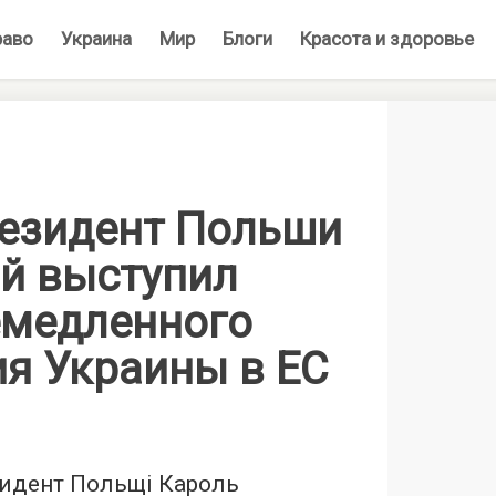
раво
Украина
Мир
Блоги
Красота и здоровье
езидент Польши
й выступил
емедленного
ия Украины в ЕС
идент Польщі Кароль