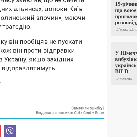
часу заявляв, що не бачить
дних альянсах, допоки Київ
 волинський злочин», маючи
 трагедію.
оку він пообіцяв не пускати
акож він проти відправки
 Україну, якщо західних
 відправлятимуть.
Заметили ошибку?
Выделите и нажмите Ctrl / Cmd + Enter