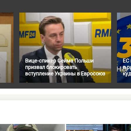
Вице-спикер Сейма Польши
ЕС
призвал блокировать
в р
вступление Украины в Евросоюз
куд