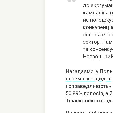
до ексгумац
кампанії я 
не погоджу
конкуренці
сільське го
сектор. Нам
та консенсу
Навроцький
Нагадаємо, у Поль
переміг кандидат
і справедливість»
50,89% голосів, а
Тшасковского під