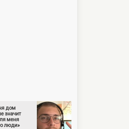
ня дом
е значит
Для меня
то люди»