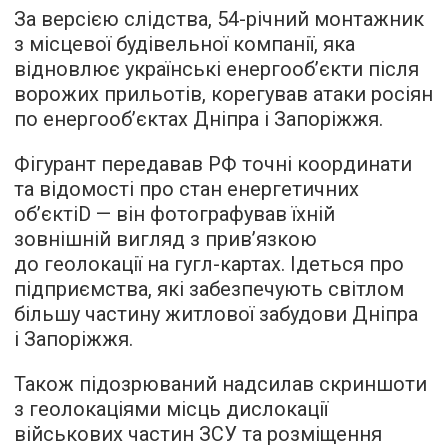
За версією слідства, 54-річний монтажник
з місцевої будівельної компанії, яка
відновлює українські енергообʼєкти після
ворожих прильотів, корегував атаки росіян
по енергообʼєктах Дніпра і Запоріжжя.
Фігурант передавав РФ точні координати
та відомості про стан енергетичних
обʼєктіD — він фотографував їхній
зовнішній вигляд з прив’язкою
до геолокації на гугл-картах. Ідеться про
підприємства, які забезпечують світлом
більшу частину житлової забудови Дніпра
і Запоріжжя.
Також підозрюваний надсилав скриншоти
з геолокаціями місць дислокації
військових частин ЗСУ та розміщення