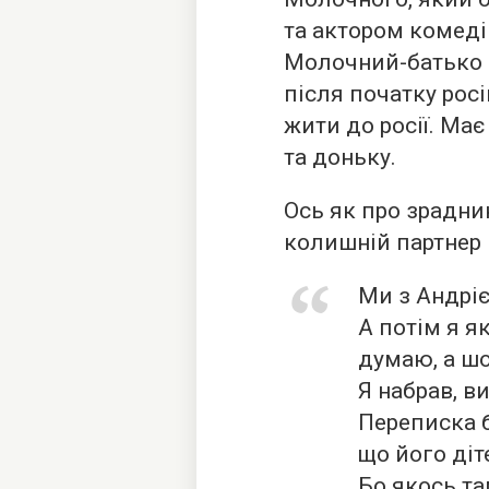
та актором комеді
Молочний-батько 
після початку росі
жити до росії. Ма
та доньку.
Ось як про зрадни
колишній партнер 
Ми з Андріє
А потім я я
думаю, а шо
Я набрав, ви
Переписка б
що його діт
Бо якось та