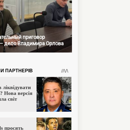
тельный приговор
— дело Владимира Орлова