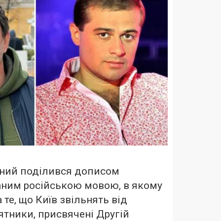
чний поділився дописом
саним російською мовою, в якому
те, що Київ звільнять від
’ятники, присвячені Другій