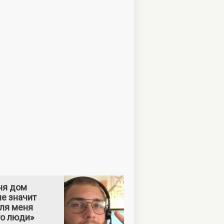
ня дом
е значит
Для меня
то люди»