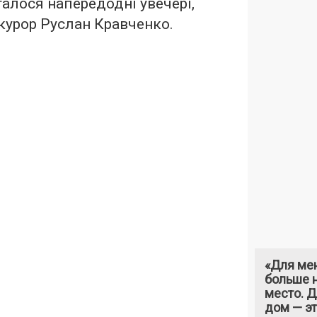
сталося напередодні увечері,
курор Руслан Кравченко.
«Для ме
больше н
место. 
дом — э