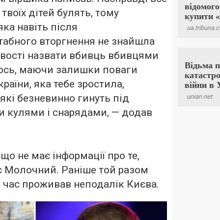
твоїх дітей булять, тому
яка навіть після
абного вторгнення не знайшла
ивості назвати вбивць вбивцями
щось, маючи залишки поваги
країни, яка тебе зростила,
 які безневинно гинуть під
и кулями і снарядами, — додав
що не має інформації про те,
є Молочний. Раніше той разом
й час проживав неподалік Києва.