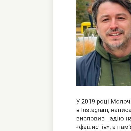
У 2019 році Моло
в Instagram, напи
висловив надію на 
«фашистів», а пам