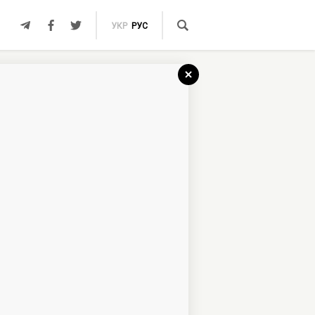
УКР
РУС