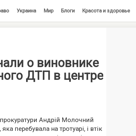
раво
Украина
Мир
Блоги
Красота и здоровье
нали о виновнике
ного ДТП в центре
 прокуратури Андрій Молочний
 яка перебувала на тротуарі, і втік