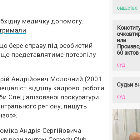
ОБЩЕСТВО
обхідну медичку допомогу.
Констит
тримали
.
очковтир
или
що бере справу під особистий
Произво
60 актов
, що представлятиме потерпілу
СУД
дрій Андрійович Молочний (2001
Судьи вн
пеціаліст відділу кадрової роботи
би Спеціалізованої прокуратури
СУД
ентрального регіону, пишуть
нзор».
коміка Андрія Сергійовича
був резидентом Comedy Club