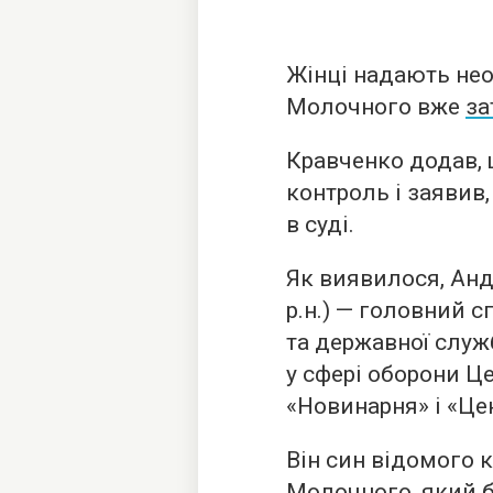
Жінці надають не
Молочного вже
за
Кравченко додав, 
контроль і заявив
в суді.
Як виявилося, Ан
р.н.) — головний с
та державної служ
у сфері оборони Ц
«Новинарня» і «Це
Він син відомого 
Молочного, який 