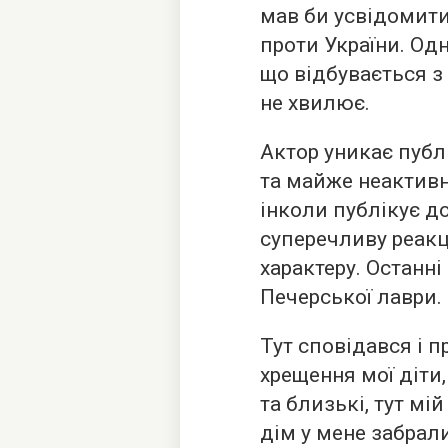
мав би усвідомити 
проти України. Одн
що відбувається з
не хвилює.
Актор уникає публ
та майже неактивн
інколи публікує д
суперечливу реакц
характеру. Останні
Печерської лаври.
Тут сповідався і 
хрещення мої діти,
та близькі, тут мі
дім у мене забрали