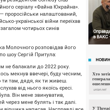
йного серіалу «Файна Юкрайна».
— проросійськи налаштований,
йсько-української війни переїхав
є загалом чотирьох синів
Оправда
в ВАКС 
ка Молочного розповідав його
по шоу Сергій Притула:
м не балакали до 2022 року.
кось мекнув ввечері, буду чесним,
 ти там, дядя, як ти живеш.
слухав від нього якоїсь єресі.
ула. Він мене звинуватив,
ей через мене булять і так далі.
м віршика написав. Насправді все