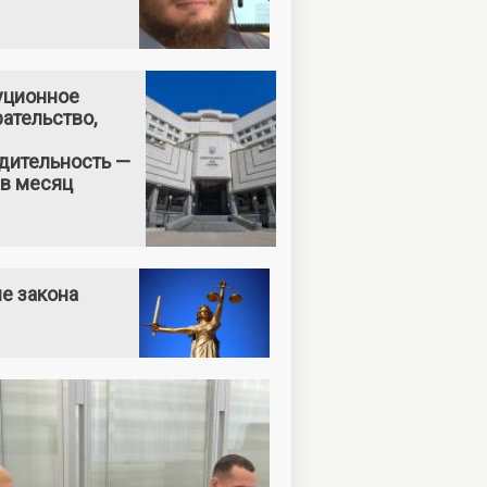
уционное
ательство,
дительность —
 в месяц
е закона