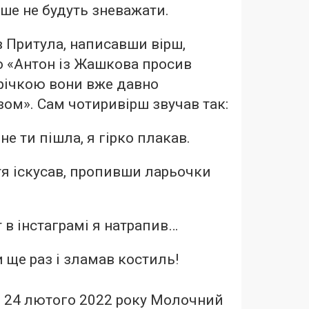
льше не будуть зневажати.
в Притула, написавши вірш,
о «Антон із Жашкова просив
річкою вони вже давно
ом». Сам чотиривірш звучав так:
не ти пішла, я гірко плакав.
тя іскусав, пропивши ларьочки
т в інстаграмі я натрапив…
ще раз і зламав костиль!
я 24 лютого 2022 року Молочний