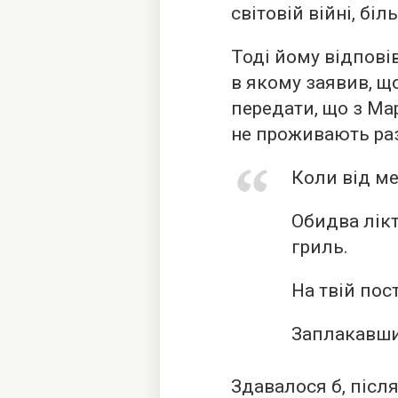
світовій війні, бі
Тоді йому відпові
в якому заявив, щ
передати, що з Ма
не проживають раз
Коли від ме
Обидва лік
гриль.
На твій пос
Заплакавши 
Здавалося б, післ