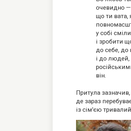
очевидно — 
що ти вата, 
повномасшт
у собі сміл
і зробити 
до себе, до 
і до людей,
російським
він.
Притула зазначив, 
де зараз перебува
із сім'єю тривали