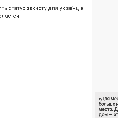
ь статус захисту для українців
бластей.
«Для ме
больше н
место. 
дом — э