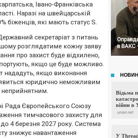
карпатська, Івано-Франківська
ласті. Наразі на швейцарській
0% біженців, які мають статус S.
Державний секретаріат з питань
Оправда
льшому розглядатиме кожну заяву
в ВАКС 
ання про захист буде відхилено,
портують, якщо це буде можливо.
т нададуть, якщо виконання
иявиться юридично неможливим
о неприйнятним.
ні Рада Європейського Союзу
вження тимчасового захисту для
 до 4 березня 2027 року. Система
сту знижує навантаження