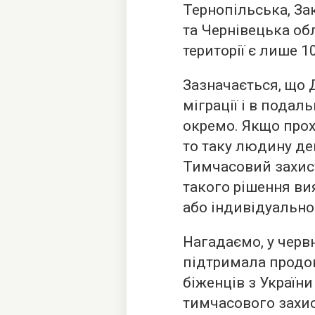
Тернопільська, За
та Чернівецька об
території є лише 1
Зазначається, що 
міграції і в пода
окремо. Якщо прох
то таку людину де
Тимчасовий захис
такого рішення в
або індивідуальн
Нагадаємо, у черв
підтримала продо
біженців з України
тимчасового захи