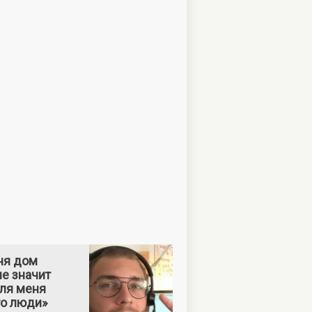
ня дом
е значит
Для меня
то люди»