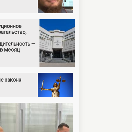
уционное
ательство,
дительность —
 в месяц
е закона