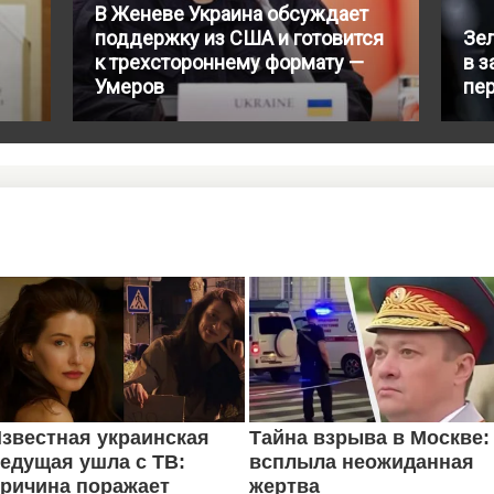
В Женеве Украина обсуждает
поддержку из США и готовится
Зе
к трехстороннему формату —
в з
Умеров
пе