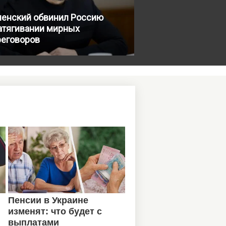
ленский обвинил Россию
атягивании мирных
реговоров