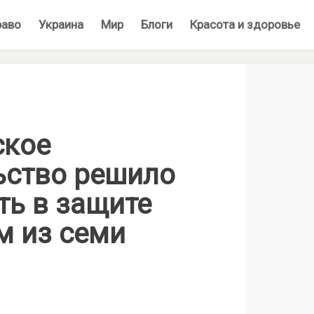
раво
Украина
Мир
Блоги
Красота и здоровье
ское
ьство решило
ть в защите
м из семи