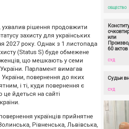
ОБЩЕСТВО
Констит
я, ухвалив рішення продовжити
очковтир
татусу захисту для українських
или
Произво
ня 2027 року. Однак з 1 листопада
60 актов
хисту (Status S) буде обмежене
іженців, що мешкають у семи
СУД
 України. Парламент вимагав
 України, повернення до яких
Судьи вн
ним, і ті, куди повернення є
СУД
 це йдеться на сайті
країни.
 повернення українців прийнятне
 Волинська, Рівненська, Львівська,