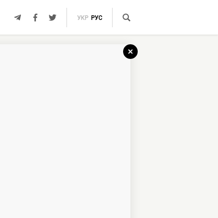
УКР
РУС