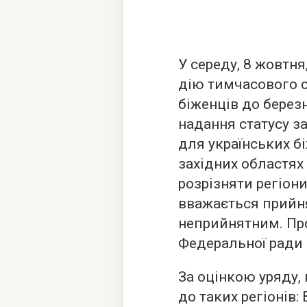
У середу, 8 жовтн
дію тимчасового с
біженців до берез
надання статусу за
для українських б
західних областях
розрізняти регіони
вважається прийнят
неприйнятним. Про
Федеральної ради 
За оцінкою уряду,
до таких регіонів: