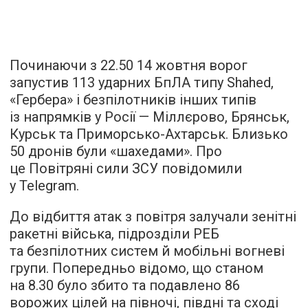
Починаючи з 22.50 14 жовтня ворог
запустив 113 ударних БпЛА типу Shahed,
«Гербера» і безпілотників інших типів
із напрямків у Росії — Міллєрово, Брянськ,
Курськ та Приморсько-Ахтарськ. Близько
50 дронів були «шахедами». Про
це Повітряні сили ЗСУ повідомили
у Telegram.
До відбиття атак з повітря залучали зенітні
ракетні війська, підрозділи РЕБ
та безпілотних систем й мобільні вогневі
групи. Попередньо відомо, що станом
на 8.30 було збито та подавлено 86
ворожих цілей на півночі, півдні та сході