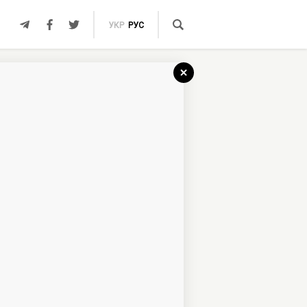
УКР
РУС