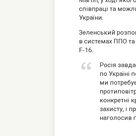
Martin, у ході яко
співпраці та можл
України.
Зеленський розпов
в системах ППО та 
F-16.
Росія завда
по Україні 
ми потребу
протиповіт
конкретні к
захисту, і п
наголосив 