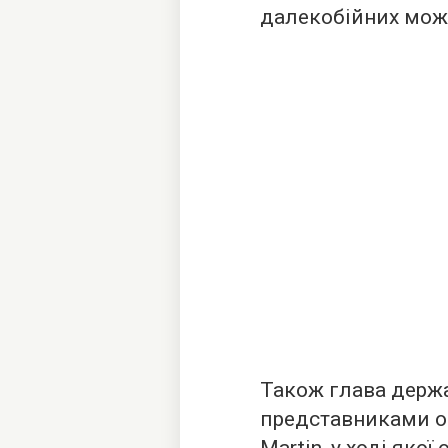
далекобійних мож
Також глава держа
представниками об