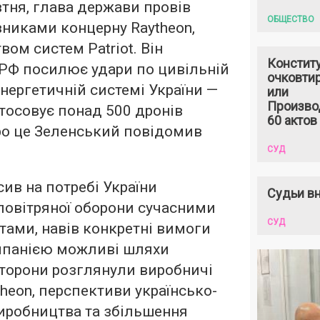
втня, глава держави провів
ОБЩЕСТВО
авниками концерну Raytheon,
ом систем Patriot. Він
Констит
 РФ посилює удари по цивільній
очковтир
енергетичній системі України —
или
Произво
тосовує понад 500 дронів
60 актов
Про це Зеленський повідомив
СУД
ив на потребі України
Судьи вн
повітряної оборони сучасними
СУД
тами, навів конкретні вимоги
омпанією можливі шляхи
сторони розглянули виробничі
heon, перспективи українсько-
иробництва та збільшення