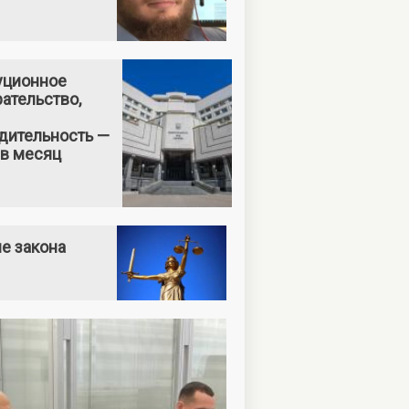
уционное
ательство,
дительность —
 в месяц
е закона