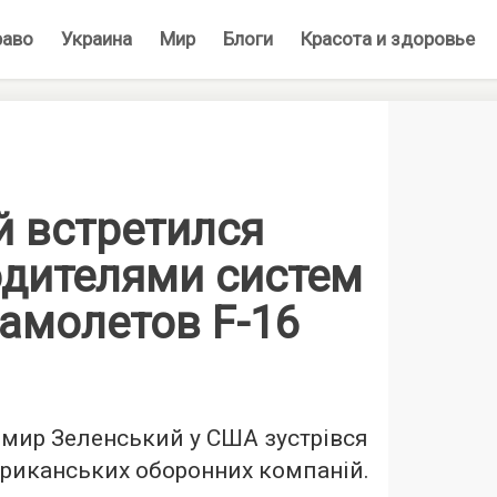
раво
Украина
Мир
Блоги
Красота и здоровье
й встретился
одителями систем
 самолетов F-16
мир Зеленський у США зустрівся
ериканських оборонних компаній.