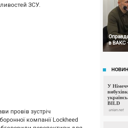
ливостей ЗСУ.
Оправда
в ВАКС 
ви провів зустріч
оронної компанії Lockheed