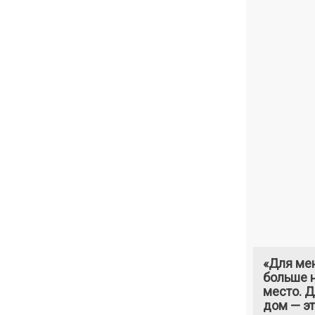
«Для ме
больше н
место. 
дом — э