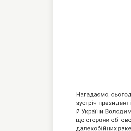
Нагадаємо, сьогод
зустріч президен
й України Володим
що сторони обгов
далекобійних рак