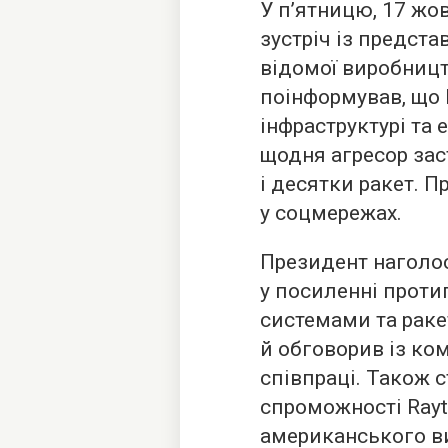
У п’ятницю, 17 жо
зустріч із предст
відомої виробництв
поінформував, що
інфраструктурі та 
щодня агресор зас
і десятки ракет. 
у соцмережах.
Президент наголос
у посиленні проти
системами та раке
й обговорив із к
співпраці. Також 
спроможності Rayt
американського в