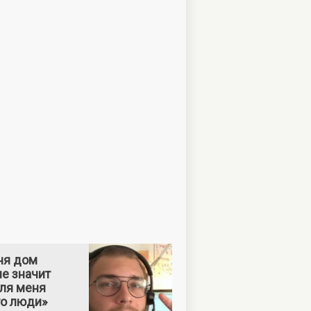
ня дом
е значит
Для меня
то люди»