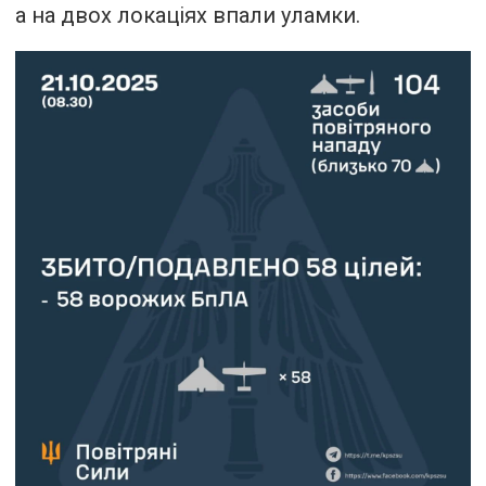
а на двох локаціях впали уламки.