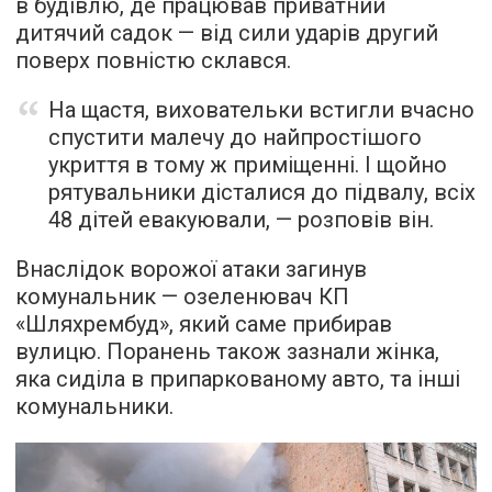
в будівлю, де працював приватний
дитячий садок — від сили ударів другий
поверх повністю склався.
На щастя, виховательки встигли вчасно
спустити малечу до найпростішого
укриття в тому ж приміщенні. І щойно
рятувальники дісталися до підвалу, всіх
48 дітей евакуювали, — розповів він.
Внаслідок ворожої атаки загинув
комунальник — озеленювач КП
«Шляхрембуд», який саме прибирав
вулицю. Поранень також зазнали жінка,
яка сиділа в припаркованому авто, та інші
комунальники.