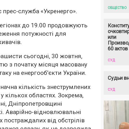
ОБЩЕСТВО
 прес-служба «Укренерго».
егіонах до 19.00 продовжують
Констит
очковтир
еження потужності для
или
ивачів.
Произво
60 актов
рашисти сьогодні, 30 жовтня,
СУД
тю з початку місяця масовану
аку на енергооб'єкти України.
Судьи вн
значна кількість знеструмлених
СУД
у кількох областях. Зокрема,
ні, Дніпропетровщині
і. Аварійно-відновлювальні
іх постраждалих від обстрілів
чалися одразу, як це дозволила