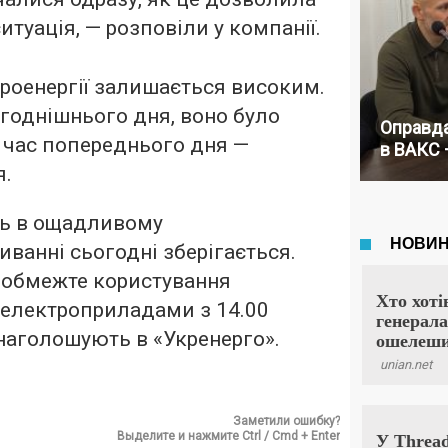
итуація, — розповіли у компанії.
роенергії залишається високим.
огоднішнього дня, воно було
Оправда
й час попереднього дня —
в ВАКС 
я.
ть в ощадливому
ванні сьогодні зберігається.
, обмежте користування
електроприладами з 14.00
 наголошують в «Укренерго».
Заметили ошибку?
Выделите и нажмите Ctrl / Cmd + Enter