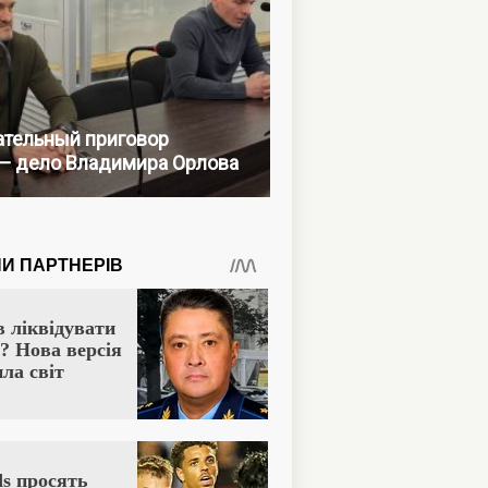
тельный приговор
— дело Владимира Орлова