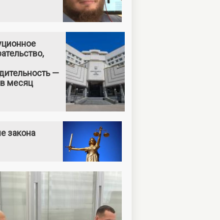
уционное
ательство,
дительность —
 в месяц
е закона