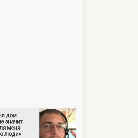
ня дом
е значит
Для меня
то люди»