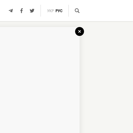
УКР
РУС