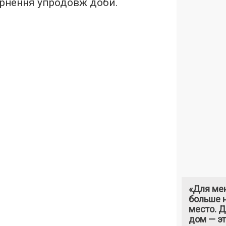
вернення упродовж доби.
«Для ме
больше н
место. 
дом — э