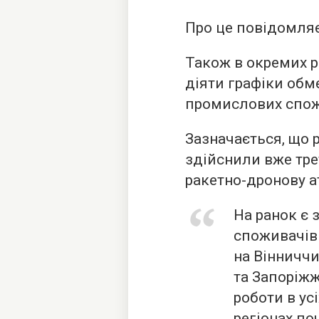
Про це повідомляє
Також в окремих р
діяти графіки обм
промислових спож
Зазначається, що 
здійснили вже тре
ракетно-дронову ат
На ранок є 
споживачів 
на Вінниччи
та Запоріжж
роботи в ус
регіонах по