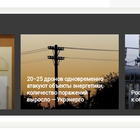
20−25 дронов одновременно
атакуют объекты энергетики,
количество поражений
Ро
выросло — Укрэнерго
к о