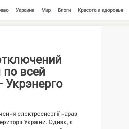
раво
Украина
Мир
Блоги
Красота и здоровье
отключений
 по всей
— Укрэнерго
ення електроенергії наразі
ериторії України. Однак, є