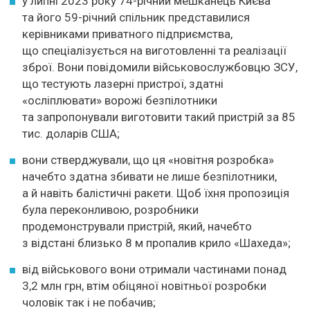
у липні 2023 року 74-річний мешканець Києва
та його 59-річний спільник представилися
керівниками приватного підприємства,
що спеціалізується на виготовленні та реалізації
зброї. Вони повідомили військовослужбовцю ЗСУ,
що тестують лазерні пристрої, здатні
«осліплювати» ворожі безпілотники
та запропонували виготовити такий пристрій за 85
тис. доларів США;
вони стверджували, що ця «новітня розробка»
начебто здатна збивати не лише безпілотники,
а й навіть балістичні ракети. Щоб їхня пропозиція
була переконливою, розробники
продемонстрували пристрій, який, начебто
з відстані близько 8 м пропалив крило «Шахеда»;
від військового вони отримали частинами понад
3,2 млн грн, втім обіцяної новітньої розробки
чоловік так і не побачив;