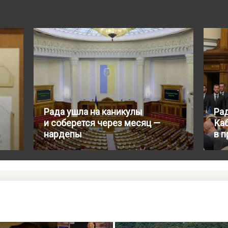
Рада ушла на каникулы
Ра
и соберется через месяц —
Ка
нардепы
в п