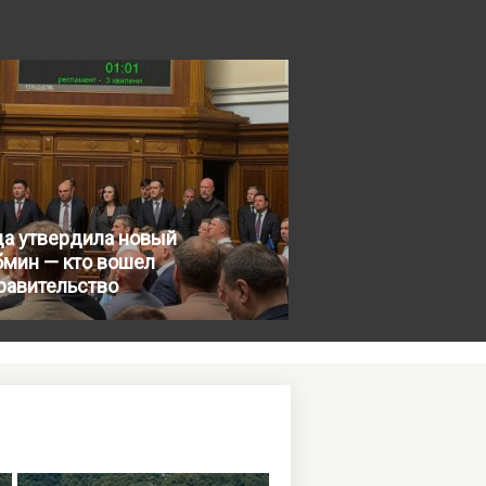
да утвердила новый
бмин — кто вошел
равительство