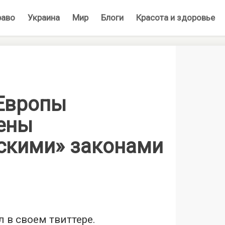
раво
Украина
Мир
Блоги
Красота и здоровье
 Европы
ены
скими» законами
л в своем твиттере.