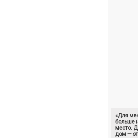
«Для ме
больше н
место. 
дом — э