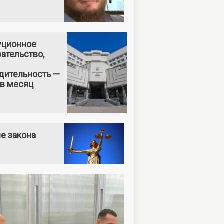
уционное
ательство,
дительность —
 в месяц
е закона