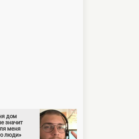
ня дом
е значит
Для меня
то люди»