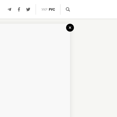
УКР
РУС