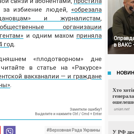
вой связи и абонентами,
простила
за избиение людей,
«обрезала
дановцам» и журналистам
,
общественные организации
гентам»
и одним махом
приняла
Оправда
4 год
.
в ВАКС 
дняшнем «плодотворном» дне
читайте в статье на «Ракурсе»
ентской вакханалии — и граждане
ны»
.
Заметили ошибку?
Выделите и нажмите Ctrl / Cmd + Enter
#Верховная Рада Украины