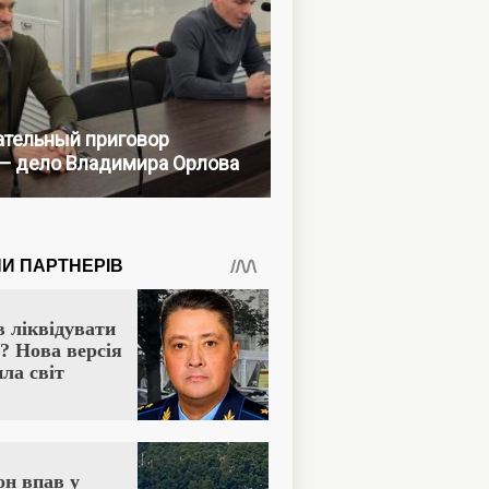
тельный приговор
— дело Владимира Орлова