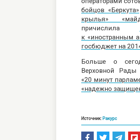
операторами сото
бойцов «Беркута»
крылья» «май
причислила
к «иностранным а
госбюджет на 201
Больше о сего
Верховной Рады 
«20 минут парлам
«надежно защище
Источник:
Ракурс