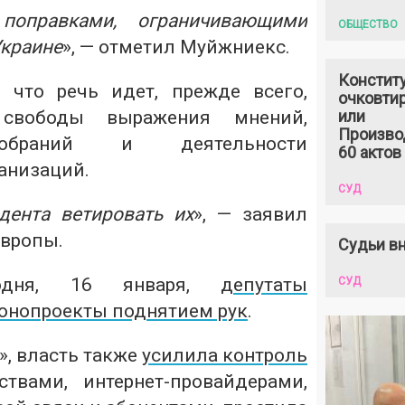
поправками, ограничивающими
ОБЩЕСТВО
Украине
», — отметил Муйжниекс.
Констит
 что речь идет, прежде всего,
очковтир
свободы выражения мнений,
или
Произво
обраний и деятельности
60 актов
анизаций.
СУД
дента ветировать их
», — заявил
Европы.
Судьи вн
годня, 16 января,
депутаты
СУД
конопроекты поднятием рук
.
», власть также
усилила контроль
твами, интернет-провайдерами,