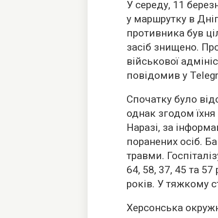
У середу, 11 бере
у маршрутку в Дні
противника був ц
засіб знищено. Пр
військової адміні
повідомив у Teleg
Спочатку було від
однак згодом їхня
Наразі, за інформ
поранених осіб. Б
травми. Госпіталі
64, 58, 37, 45 та 57
років. У тяжкому с
Херсонська окруж