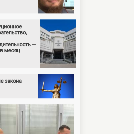
уционное
ательство,
дительность —
 в месяц
е закона