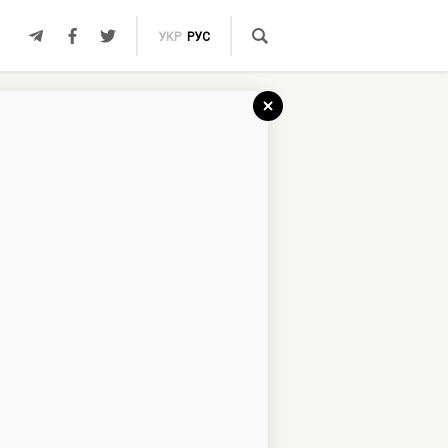
УКР
РУС