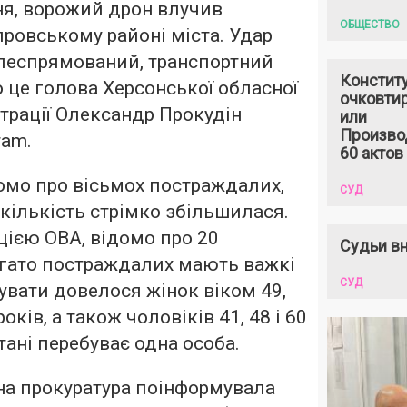
зня, ворожий дрон влучив
ОБЩЕСТВО
провському районі міста. Удар
ілеспрямований, транспортний
Констит
о це голова Херсонської обласної
очковтир
страції Олександр Прокудін
или
Произво
ram.
60 актов
омо про вісьмох постраждалих,
СУД
 кількість стрімко збільшилася.
ацією ОВА, відомо про 20
Судьи вн
агато постраждалих мають важкі
СУД
зувати довелося жінок віком 49,
 років, а також чоловіків 41, 48 і 60
тані перебуває одна особа.
на прокуратура поінформувала