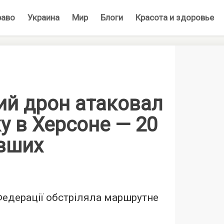
раво
Украина
Мир
Блоги
Красота и здоровье
ий дрон атаковал
у в Херсоне — 20
вших
Федерації обстріляла маршрутне