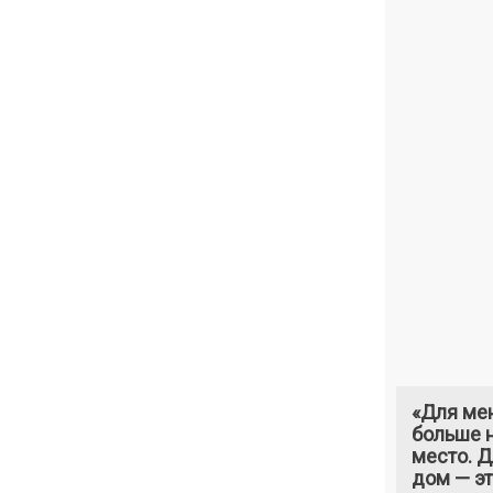
«Для ме
больше н
место. 
дом — э