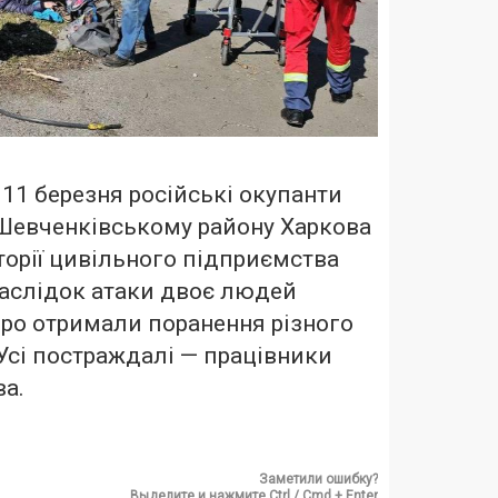
 11 березня російські окупанти
 Шевченківському району Харкова
торії цивільного підприємства
Внаслідок атаки двоє людей
ро отримали поранення різного
 Усі постраждалі — працівники
а.
Заметили ошибку?
Выделите и нажмите Ctrl / Cmd + Enter