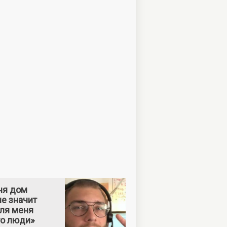
ня дом
е значит
Для меня
то люди»