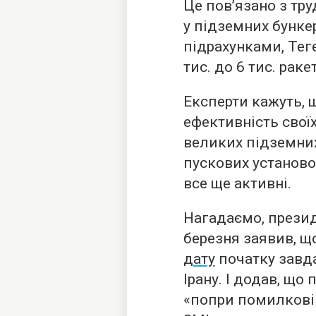
Це пов’язано з тр
у підземних бункер
підрахунками, Теге
тис. до 6 тис. ракет
Експерти кажуть, 
ефективність своїх
великих підземних
пускових установок
все ще активні.
Нагадаємо, прези
березня заявив, щ
дату
початку завда
Ірану. І додав, що
«попри помилкові 