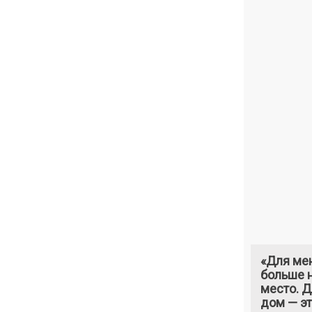
«Для ме
больше н
место. 
дом — э