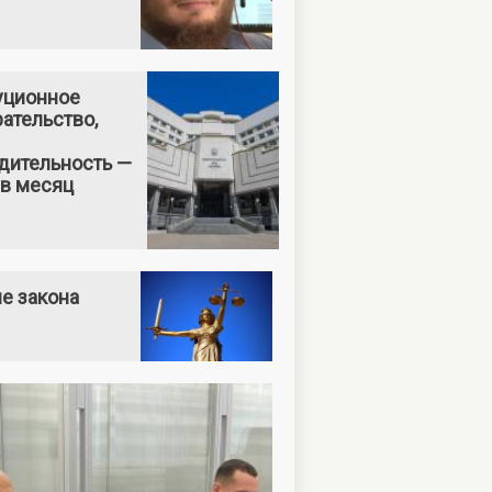
уционное
ательство,
дительность —
 в месяц
е закона