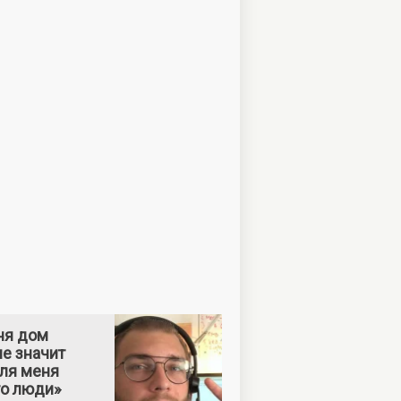
ня дом
е значит
Для меня
то люди»