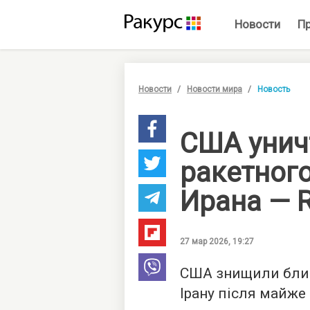
Новости
П
Новости
Новости мира
Новость
США унич
ракетног
Ирана — R
27 мар 2026, 19:27
США знищили близ
Ірану після майже 