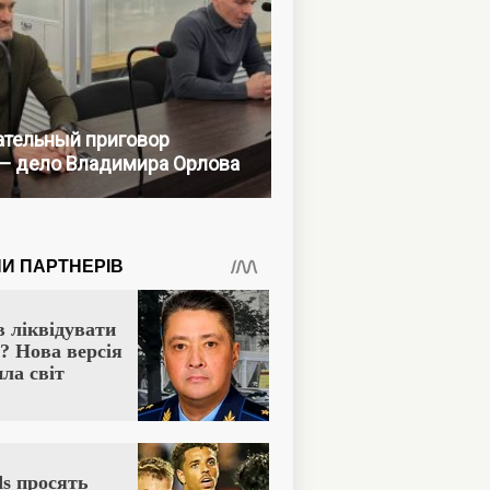
тельный приговор
— дело Владимира Орлова