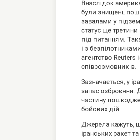
Внаслідок америк
були знищені, пош
завалами у підзем
статус ще третини
під питанням. Так
і з безпілотникам
агентство Reuters 
співрозмовників.
Зазначається, у ір
запас озброєння. 
частину пошкоджен
бойових дій.
Джерела кажуть, щ
іранських ракет т