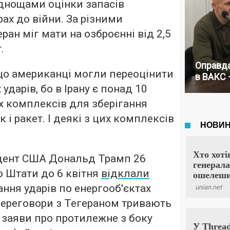
уднощами оцінки запасів
ах до війни. За різними
ран міг мати на озброєнні від 2,5
.
Оправда
що американці могли переоцінити
в ВАКС 
 ударів, бо в Ірану є понад 10
 комплексів для зберігання
 і ракет. І деякі з цих комплексів
дент США Дональд Трамп 26
о Штати до 6 квітня
відклали
ння ударів по енергооб'єктах
 переговори з Тегераном тривають
заяви про протилежне з боку