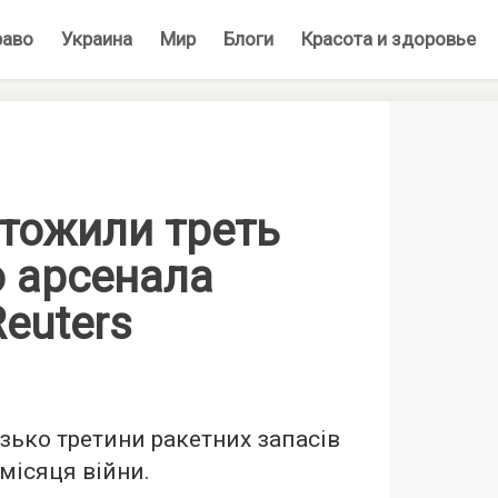
раво
Украина
Мир
Блоги
Красота и здоровье
тожили треть
о арсенала
euters
ько третини ракетних запасів
місяця війни.