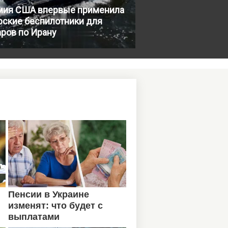
мия США впервые применила
рские беспилотники для
ров по Ирану