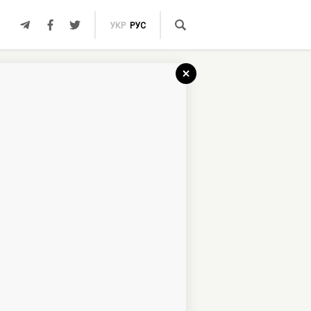
УКР
РУС