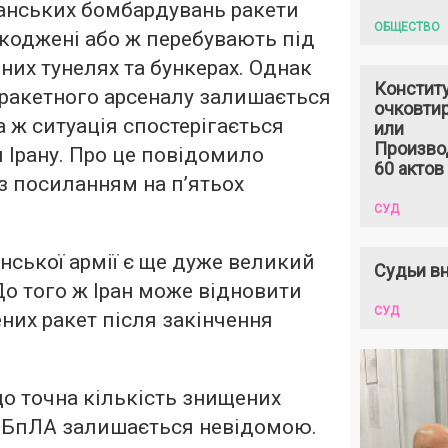
анських бомбардувань ракети
ОБЩЕСТВО
коджені або ж перебувають під
них тунелях та бункерах. Однак
Констит
 ракетного арсеналу залишається
очковтир
а ж ситуація спостерігається
или
Произво
и Ірану. Про це повідомило
60 актов
із посиланням на п’ятьох
СУД
анської армії є ще дуже великий
Судьи вн
До того ж Іран може відновити
СУД
их ракет після закінчення
о точна кількість знищених
а БпЛА залишається невідомою.