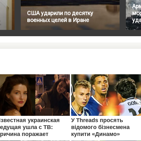
Ар
США ударили по десятку
мо
военных целей в Иране
уда