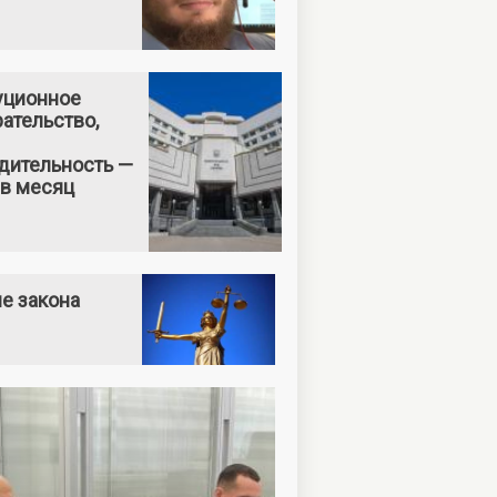
уционное
ательство,
дительность —
 в месяц
е закона