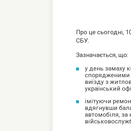
Про це сьогодні, 1
СБУ.
Зазначається, що:
у день замаху к
спорядженими 
виїзду з житло
український офі
імітуючи ремон
вдягнувши бала
автомобіля, за
військовослуж