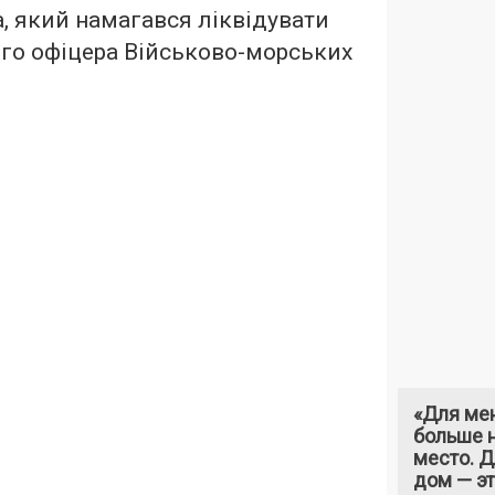
а, який намагався ліквідувати
го офіцера Військово-морських
«Для ме
больше н
место. 
дом — э