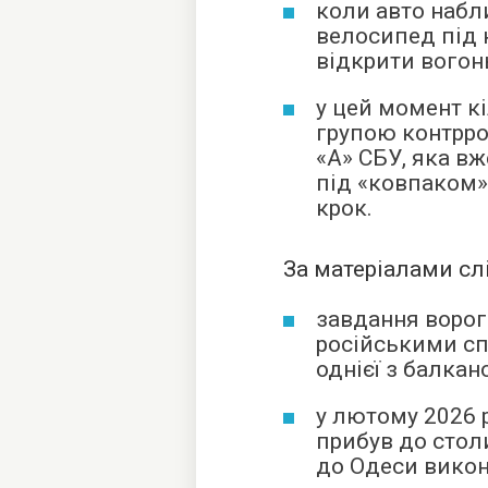
коли авто набл
велосипед під 
відкрити вогон
у цей момент к
групою контрро
«А» СБУ, яка в
під «ковпаком»
крок.
За матеріалами сл
завдання ворог
російськими сп
однієї з балкан
у лютому 2026 
прибув до столи
до Одеси викон