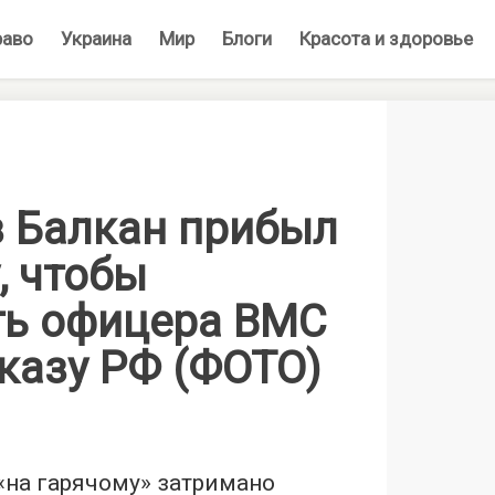
раво
Украина
Мир
Блоги
Красота и здоровье
з Балкан прибыл
, чтобы
ть офицера ВМС
казу РФ (ФОТО)
 «на гарячому» затримано