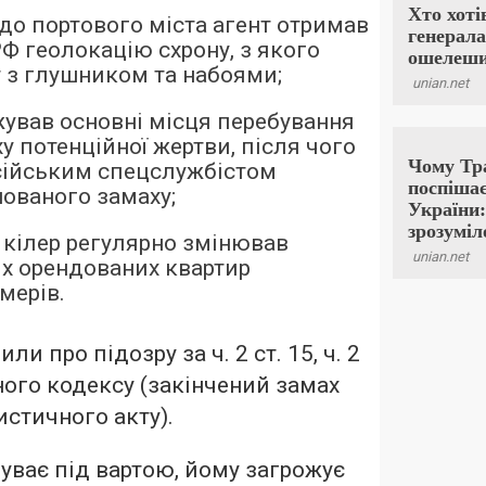
 до портового міста агент отримав
РФ геолокацію схрону, з якого
т з глушником та набоями;
ежував основні місця перебування
у потенційної жертви, після чого
сійським спецслужбістом
ованого замаху;
ї кілер регулярно змінював
х орендованих квартир
мерів.
и про підозру за ч. 2 ст. 15, ч. 2
ного кодексу (закінчений замах
истичного акту).
ває під вартою, йому загрожує