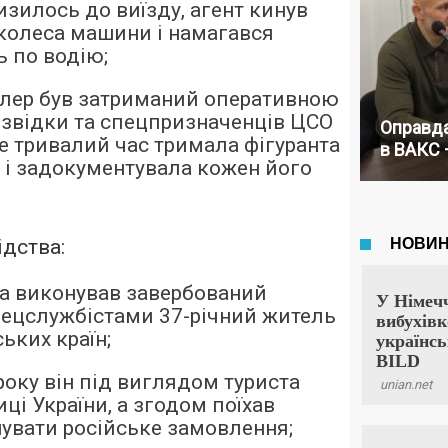
изилось до виїзду, агент кинув
колеса машини і намагався
ь по водію;
ілер був затриманий оперативною
звідки та спецпризначенців ЦСО
Оправда
же тривалий час тримала фігуранта
в ВАКС 
 і задокументувала кожен його
ідства:
а виконував завербований
ецслужбістами 37-річний житель
ських країн;
року він під виглядом туриста
ці України, а згодом поїхав
увати російське замовлення;