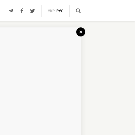
УКР
РУС