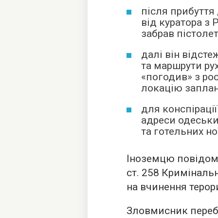
після прибуття
від куратора з 
забрав пістоле
далі він відст
та маршрути рух
«погодив» з ро
локацію заплан
для конспіраці
адреси одеськи
та готельних но
Іноземцю повідомил
ст. 258 Криміналь
на вчинення терор
Зловмисник перебу