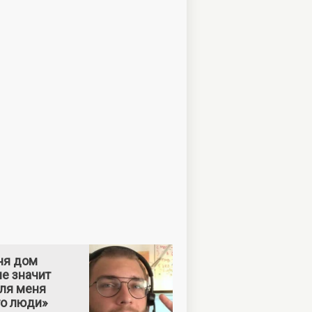
ня дом
е значит
Для меня
то люди»