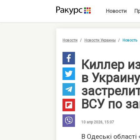
Новости
П
Новости
Новости Украины
Новость
Киллер и
в Украину
застрели
ВСУ по за
10 апр 2026, 15:07
В Одеські області