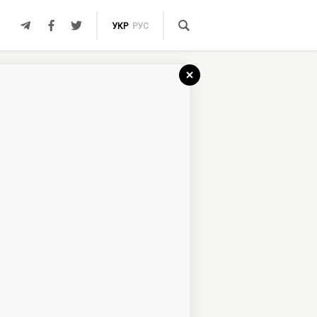
УКР
РУС