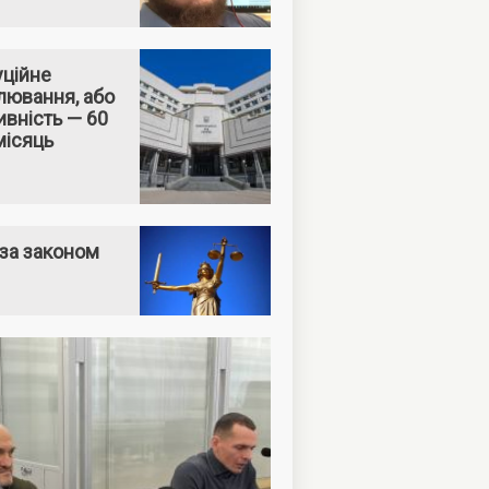
уційне
лювання, або
вність — 60
місяць
за законом