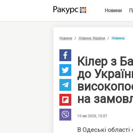
Новини
П
Новини
Новини України
Новина
Кілер з Б
до Україн
високопо
на замов
10 кві 2026, 15:07
В Одеські області