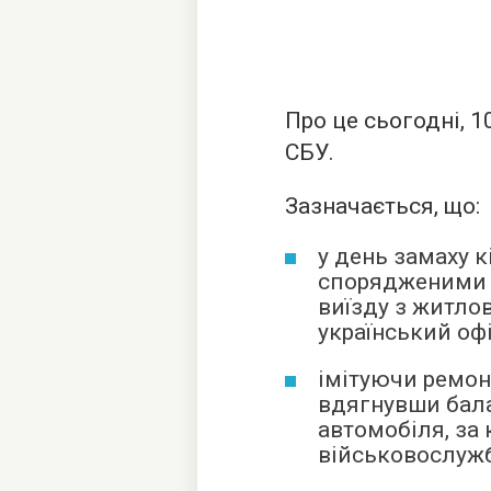
Про це сьогодні, 1
СБУ.
Зазначається, що:
у день замаху к
спорядженими 
виїзду з житло
український офі
імітуючи ремон
вдягнувши бала
автомобіля, за
військовослуж