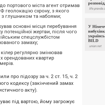
 до портового міста агент отримав
РФ геолокацію схрону, з якого
т з глушником та набоями;
ежував основні місця перебування
у потенційної жертви, після чого
сійським спецслужбістом
ованого замаху;
ї кілер регулярно змінював
х орендованих квартир
мерів.
и про підозру за ч. 2 ст. 15, ч. 2
ного кодексу (закінчений замах
истичного акту).
ває під вартою, йому загрожує