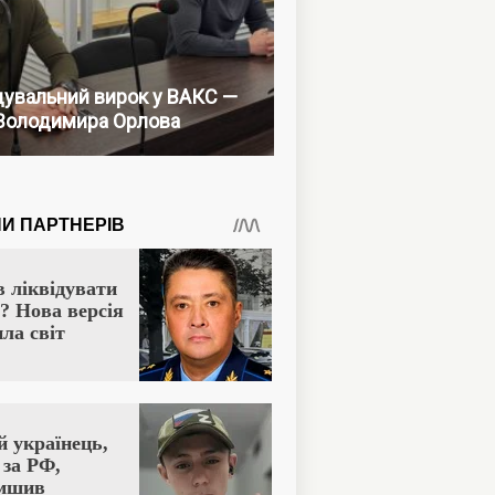
увальний вирок у ВАКС —
Володимира Орлова