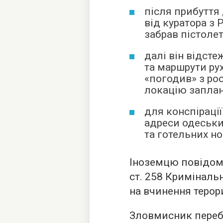
після прибуття
від куратора з 
забрав пістоле
далі він відст
та маршрути рух
«погодив» з ро
локацію заплан
для конспіраці
адреси одеськи
та готельних но
Іноземцю повідомил
ст. 258 Криміналь
на вчинення терор
Зловмисник перебу