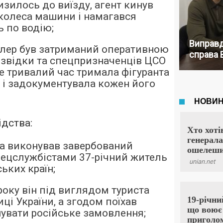
изилось до виїзду, агент кинув
колеса машини і намагався
ь по водію;
Виправд
ілер був затриманий оперативною
справа 
звідки та спецпризначенців ЦСО
же тривалий час тримала фігуранта
 і задокументувала кожен його
ідства:
а виконував завербований
ецслужбістами 37-річний житель
ських країн;
року він під виглядом туриста
ці України, а згодом поїхав
увати російське замовлення;