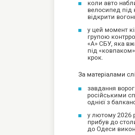
коли авто набл
велосипед під 
відкрити вогон
у цей момент к
групою контрро
«А» СБУ, яка в
під «ковпаком»
крок.
За матеріалами сл
завдання ворог
російськими сп
однієї з балкан
у лютому 2026 
прибув до столи
до Одеси викон