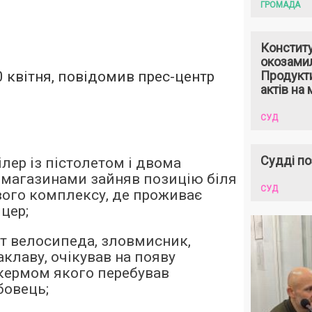
ГРОМАДА
Констит
окозами
0 квітня, повідомив прес-центр
Продукти
актів на 
СУД
Судді по
ілер із пістолетом і двома
магазинами зайняв позицію біля
СУД
вого комплексу, де проживає
цер;
т велосипеда, зловмисник,
клаву, очікував на появу
 кермом якого перебував
бовець;