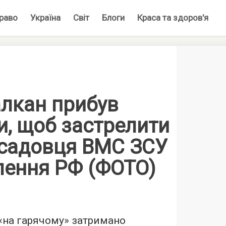
раво
Україна
Світ
Блоги
Краса та здоров'я
алкан прибув
и, щоб застрелити
садовця ВМС ЗСУ
лення РФ (ФОТО)
 «на гарячому» затримано