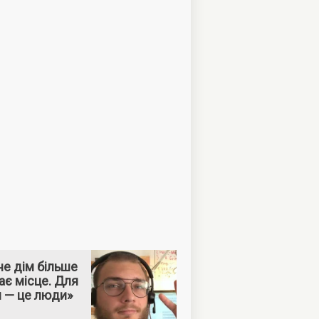
е дім більше
ає місце. Для
м — це люди»