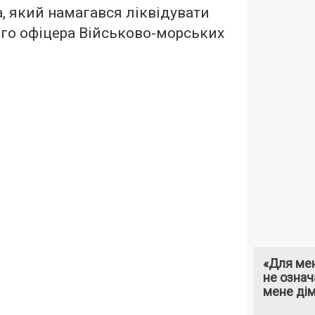
а, який намагався ліквідувати
го офіцера Військово-морських
«Для мен
не означ
мене ді