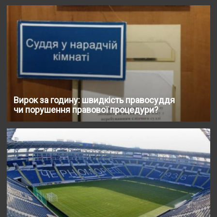
Вирок за годину: швидкість правосуддя
чи порушення правової процедури?