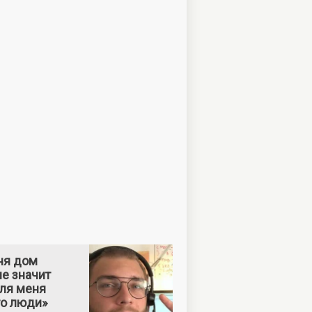
ня дом
е значит
Для меня
то люди»