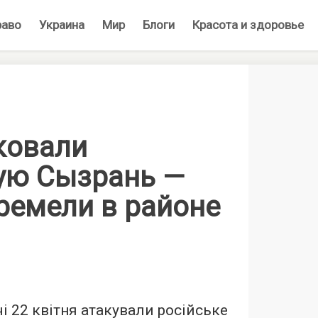
раво
Украина
Мир
Блоги
Красота и здоровье
ковали
ую Сызрань —
ремели в районе
і 22 квітня атакували російське