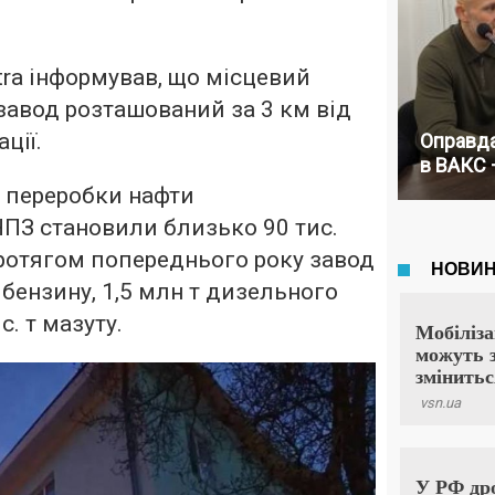
tra інформував, що місцевий
авод розташований за 3 км від
ції.
Оправда
в ВАКС 
и переробки нафти
ПЗ становили близько 90 тис.
Протягом попереднього року завод
 бензину, 1,5 млн т дизельного
с. т мазуту.