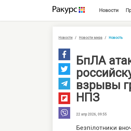
Новости
П
Новости
Новости мира
Новость
БпЛА ата
российск
взрывы г
НПЗ
22 апр 2026, 09:55
Безпілотники вноч