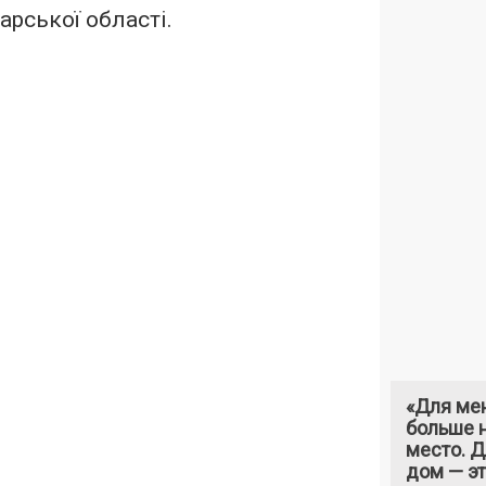
арської області.
«Для ме
больше н
место. 
дом — э