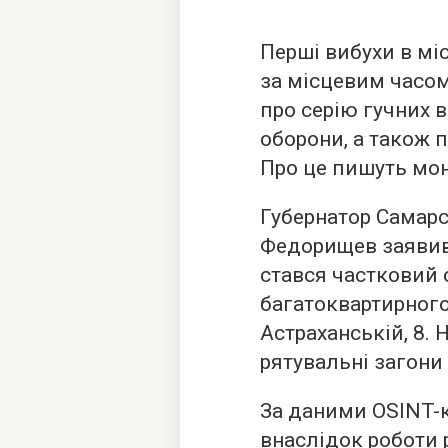
Перші вибухи в мі
за місцевим часом
про серію гучних в
оборони, а також п
Про це пишуть мон
Губернатор Самарс
Федорищев заявив,
стався частковий 
багатоквартирного
Астраханській, 8.
рятувальні загони 
За даними OSINT-к
внаслідок роботи 