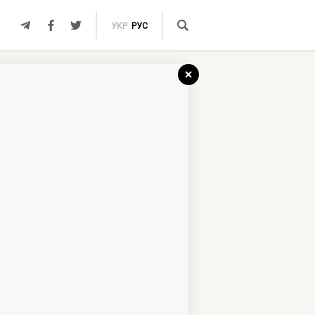
УКР
РУС