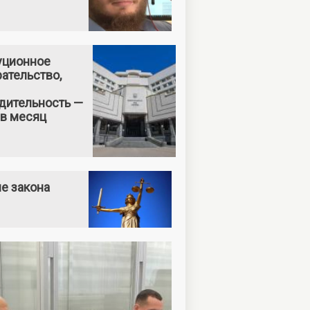
уционное
ательство,
дительность —
 в месяц
е закона