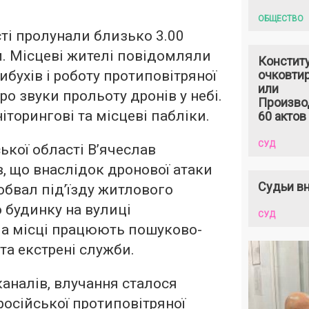
ОБЩЕСТВО
сті пролунали близько 3.00
. Місцеві жителі повідомляли
Констит
ибухів і роботу протиповітряної
очковтир
или
ро звуки прольоту дронів у небі.
Произво
іторингові та місцеві пабліки.
60 актов
СУД
ької області В’ячеслав
 що внаслідок дронової атаки
Судьи вн
обвал під’їзду житлового
 будинку на вулиці
СУД
 На місці працюють пошуково-
та екстрені служби.
аналів, влучання сталося
російської протиповітряної