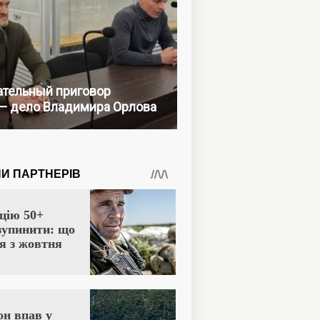
тельный приговор
— дело Владимира Орлова