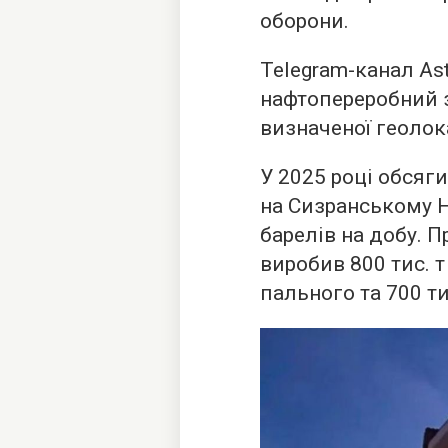
оборони.
Telegram-канал As
нафтопереробний з
визначеної геолока
У 2025 році обсяг
на Сизранському Н
барелів на добу. 
виробив 800 тис. т
пального та 700 ти