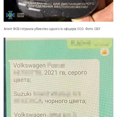
Агент ФСБ готувала убивство одного із офіцерів ССО. Фото: СБУ