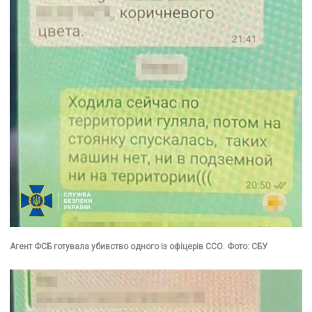
Агент ФСБ готувала убивство одного із офіцерів ССО. Фото: СБУ