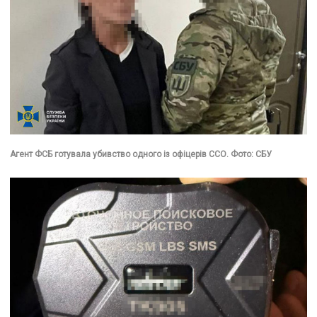
Агент ФСБ готувала убивство одного із офіцерів ССО. Фото: СБУ