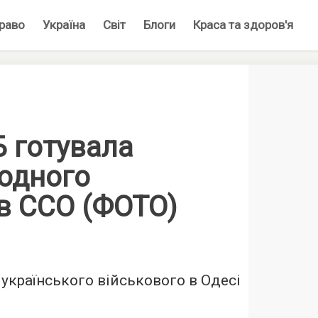
раво
Україна
Світ
Блоги
Краса та здоров'я
 готувала
 одного
ів ССО (ФОТО)
українського військового в Одесі