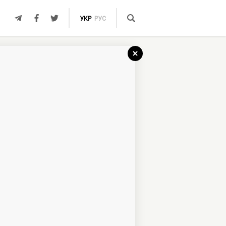
УКР
РУС