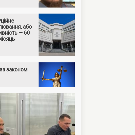
уційне
лювання, або
вність — 60
місяць
за законом