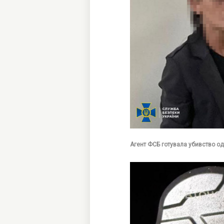
Агент ФСБ готувала убивство од