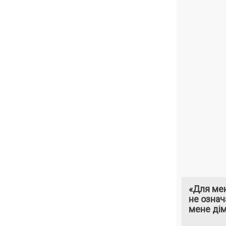
«Для мен
не означ
мене ді