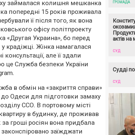
ху займалася колишня мешканка
ГРОМАДА
ка попередні 15 років проживала
вербували її після того, як вона
Констит
окозами
ковського офісу політпроекту
Продукти
а «Другая Украина», бо перед
актів на 
и у крадіжці. Жінка намагалася
СУД
консультації, але її здали
ро це Служба безпеки України
Судді по
gram.
СУД
жба в обмін на «закриття справи»
 до Одеси для підготовки замаху
озділу ССО. В портовому місті
квартиру в будинку, де проживав
 за гроші росіян вона придбала
 законспіровано заїжджати