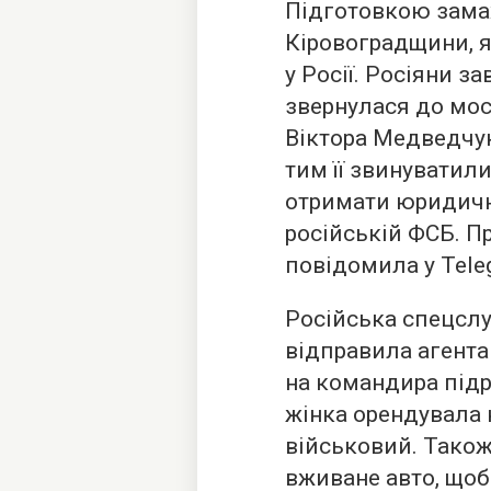
Підготовкою зама
Кіровоградщини, я
у Росії. Росіяни за
звернулася до мос
Віктора Медведчук
тим її звинуватил
отримати юридичні 
російській ФСБ. П
повідомила у Tele
Російська спецслу
відправила агента
на командира підр
жінка орендувала 
військовий. Також
вживане авто, щоб