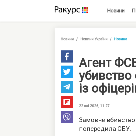
Новини
П
Новини
Новини України
Новина
Агент ФСБ
убивство
із офіцер
22 кві 2026, 11:27
Замовне вбивство 
попередила СБУ.