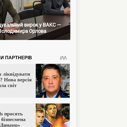
увальний вирок у ВАКС —
Володимира Орлова