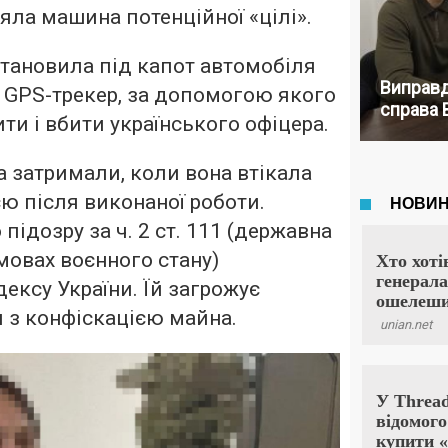
ояла машина потенційної «цілі».
становила під капот автомобіля
Виправд
а GPS-трекер, за допомогою якого
справа 
ти і вбити українського офіцера.
а затримали, коли вона втікала
єю після виконаної роботи.
підозру за ч. 2 ст. 111 (державна
мовах воєнного стану)
ексу України. Їй загрожує
я з конфіскацією майна.