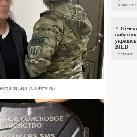
ного із офіцерів ССО. Фото: СБУ