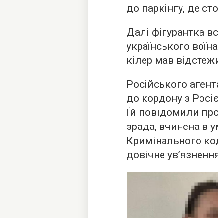
до паркінгу, де ст
Далі фігурантка в
українського воїн
кілер мав відстежи
Російського агент
до кордону з Росі
Їй повідомили про 
зрада, вчинена в у
Кримінального код
довічне ув’язненн