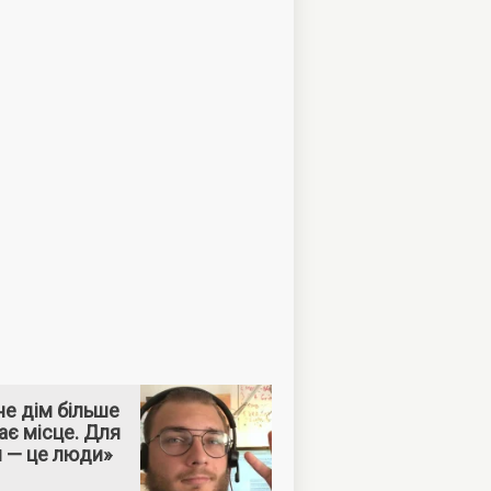
е дім більше
ає місце. Для
м — це люди»